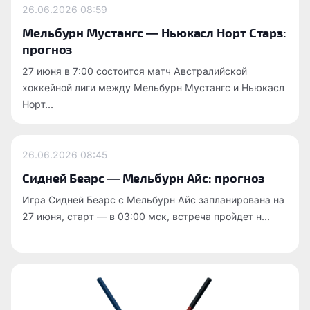
26.06.2026
08:59
Мельбурн Мустангс — Ньюкасл Норт Старз:
прогноз
27 июня в 7:00 состоится матч Австралийской
хоккейной лиги между Мельбурн Мустангс и Ньюкасл
Норт...
26.06.2026
08:45
Сидней Беарс — Мельбурн Айс: прогноз
Игра Сидней Беарс с Мельбурн Айс запланирована на
27 июня, старт — в 03:00 мск, встреча пройдет н...