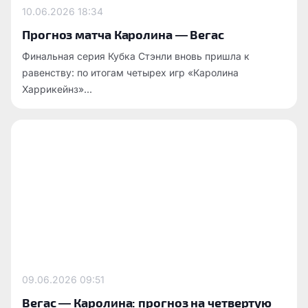
10.06.2026
18:34
Прогноз матча Каролина — Вегас
Финальная серия Кубка Стэнли вновь пришла к
равенству: по итогам четырех игр «Каролина
Харрикейнз»...
09.06.2026
09:51
Вегас — Каролина: прогноз на четвертую