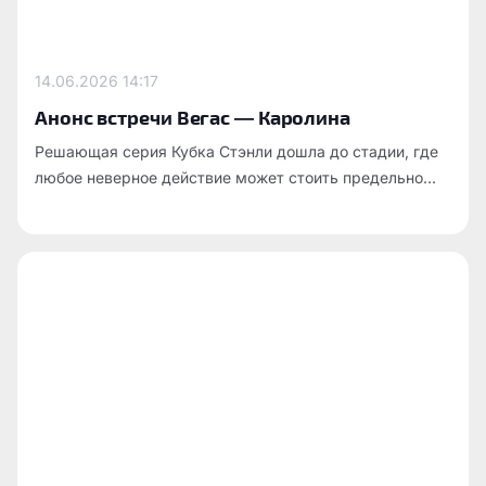
14.06.2026
14:17
Анонс встречи Вегас — Каролина
Решающая серия Кубка Стэнли дошла до стадии, где
любое неверное действие может стоить предельно...