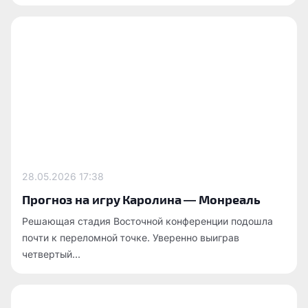
28.05.2026
17:38
Прогноз на игру Каролина — Монреаль
Решающая стадия Восточной конференции подошла
почти к переломной точке. Уверенно выиграв
четвертый...