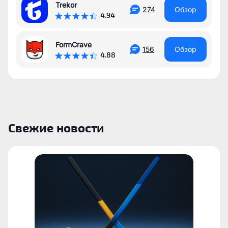
Trekor
274
Обзор
4.94
FormCrave
156
Обзор
4.88
Свежие новости