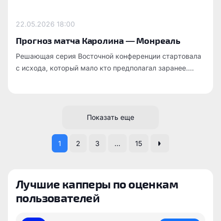
22.05.2026
18:00
Прогноз матча Каролина — Монреаль
Решающая серия Восточной конференции стартовала
с исхода, который мало кто предполагал заранее....
Показать еще
1
2
3
…
15
Лучшие капперы по оценкам
пользователей