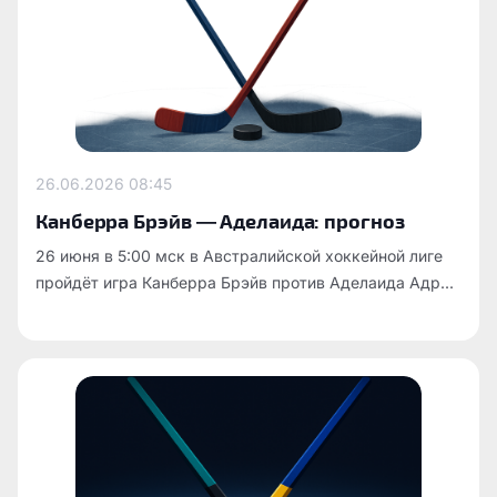
26.06.2026
08:45
Канберра Брэйв — Аделаида: прогноз
26 июня в 5:00 мск в Австралийской хоккейной лиге
пройдёт игра Канберра Брэйв против Аделаида Адр...