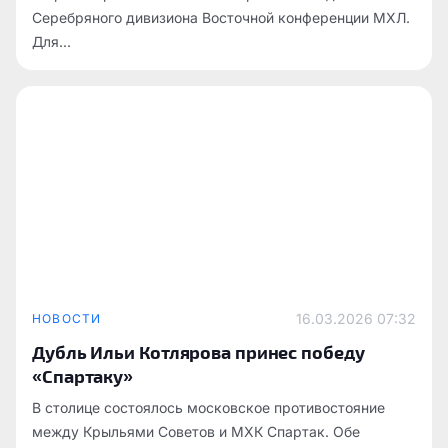
Серебряного дивизиона Восточной конференции МХЛ.
Для...
16.03.2026
07:32
НОВОСТИ
Дубль Ильи Котлярова принес победу
«Спартаку»
В столице состоялось московское противостояние
между Крыльями Советов и МХК Спартак. Обе