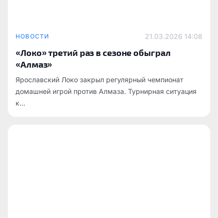
21.03.2026
14:08
НОВОСТИ
«Локо» третий раз в сезоне обыграл
«Алмаз»
Ярославский Локо закрыл регулярный чемпионат
домашней игрой против Алмаза. Турнирная ситуация
к...