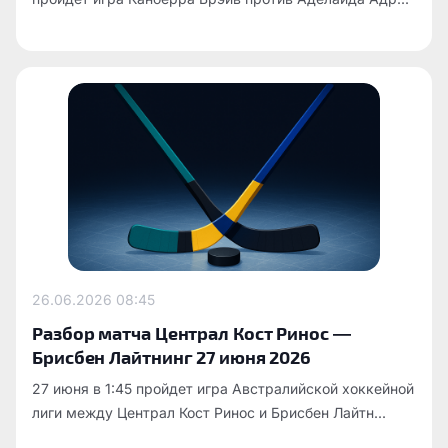
26.06.2026
08:45
Разбор матча Централ Кост Ринос —
Брисбен Лайтнинг 27 июня 2026
27 июня в 1:45 пройдет игра Австралийской хоккейной
лиги между Централ Кост Ринос и Брисбен Лайтн...