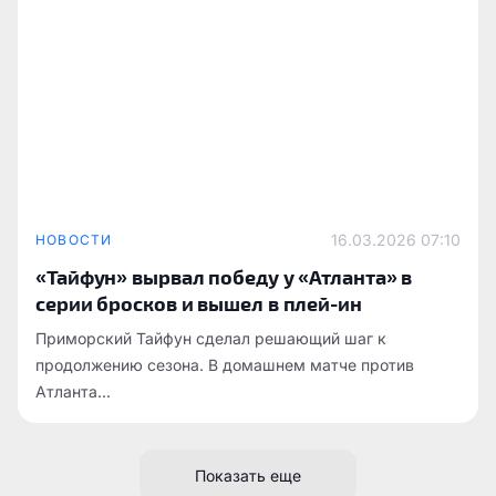
16.03.2026
07:10
НОВОСТИ
«Тайфун» вырвал победу у «Атланта» в
серии бросков и вышел в плей-ин
Приморский Тайфун сделал решающий шаг к
продолжению сезона. В домашнем матче против
Атланта...
Показать еще