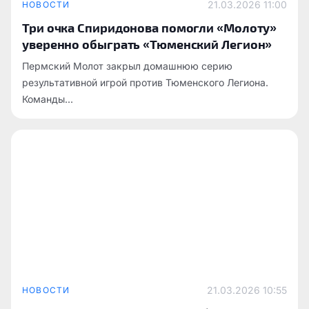
21.03.2026
11:00
НОВОСТИ
Три очка Спиридонова помогли «Молоту»
уверенно обыграть «Тюменский Легион»
Пермский Молот закрыл домашнюю серию
результативной игрой против Тюменского Легиона.
Команды...
21.03.2026
10:55
НОВОСТИ