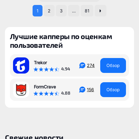
1
2
3
…
81
Лучшие капперы по оценкам
пользователей
Trekor
274
Обзор
4.94
FormCrave
156
Обзор
4.88
Свежие новости