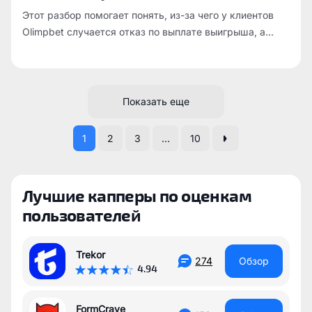
Этот разбор помогает понять, из-за чего у клиентов
Olimpbet случается отказ по выплате выигрыша, а...
Показать еще
1
2
3
…
10
Лучшие капперы по оценкам
пользователей
Trekor
274
Обзор
4.94
FormCrave