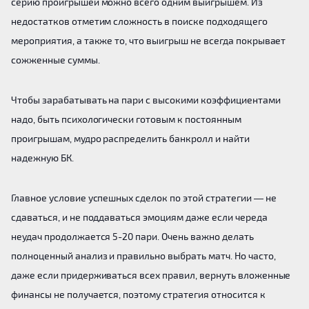
серию проигрышей можно всего одним выигрышем. Из
недостатков отметим сложность в поиске подходящего
мероприятия, а также то, что выигрыш не всегда покрывает
сожженные суммы.
Чтобы зарабатывать на пари с высокими коэффициентами
надо, быть психологически готовым к постоянным
проигрышам, мудро распределить банкролл и найти
надежную БК.
Главное условие успешных сделок по этой стратегии — не
сдаваться, и не поддаваться эмоциям даже если череда
неудач продолжается 5-20 пари. Очень важно делать
полноценный анализ и правильно выбрать матч. Но часто,
даже если придерживаться всех правил, вернуть вложенные
финансы не получается, поэтому стратегия относится к