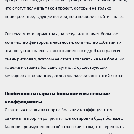
что смогут получить такой профит, который не только
перекроет предыдущие потери, но и позволит выйти в плюс.
Система многовариантная, на результат влияет большое
количество факторов, в частности, количество событий, их
этапов, установленных коэффициентов и др. Эта стратегия
очень рисковая, поэтому не стоит возлагать на нее больших
надежд и ставить большие суммы. О существующих
методиках и вариантах догона мы рассказали в этой статье.
Особенности пари на большие и маленькие
коэффициенты
Стратегия ставки на спорт с большим коэффициентом
означает выбор мероприятия где котировки будут больше 3.
Главное преимущество этой стратегии в том, что перекрыть