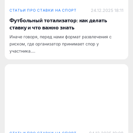
24.12.2025
18:11
СТАТЬИ ПРО СТАВКИ НА СПОРТ
Футбольный тотализатор: как делать
ставку и что важно знать
Иначе говоря, перед нами формат развлечения с
риском, где организатор принимает спор у
участника....