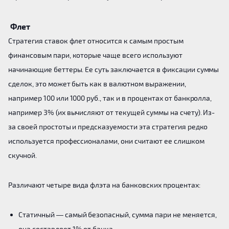
Флет
Стратегия ставок флет относится к самым простым
финансовым пари, которые чаще всего используют
начинающие беттеры. Ее суть заключается в фиксации суммы
сделок, это может быть как в валютном выражении,
например 100 или 1000 руб., так и в процентах от банкролла,
например 3% (их вычисляют от текущей суммы на счету). Из-
за своей простоты и предсказуемости эта стратегия редко
используется профессионалами, они считают ее слишком
скучной.
Различают четыре вида флэта на банковских процентах:
Статичный — самый безопасный, сумма пари не меняется,
она составляет 1% от банка.