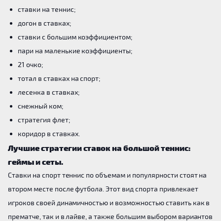
ставки на теннис;
догон в ставках;
ставки с большим коэффициентом;
пари на маленькие коэффициенты;
21 очко;
тотал в ставках на спорт;
лесенка в ставках;
снежный ком;
стратегия флет;
коридор в ставках.
Лучшие стратегии ставок на большой теннис:
геймы и сеты.
Ставки на спорт теннис по объемам и популярности стоят на
втором месте после футбола. Этот вид спорта привлекает
игроков своей динамичностью и возможностью ставить как в
прематче, так и в лайве, а также большим выбором вариантов