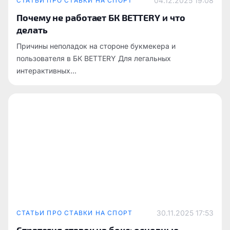
04.12.2025
19:08
СТАТЬИ ПРО СТАВКИ НА СПОРТ
Почему не работает БК BETTERY и что
делать
Причины неполадок на стороне букмекера и
пользователя в БК BETTERY Для легальных
интерактивных...
30.11.2025
17:53
СТАТЬИ ПРО СТАВКИ НА СПОРТ
Стратегия ставок на бокс: основные