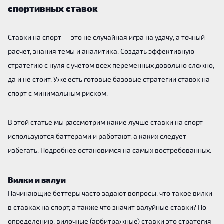
спортивных ставок
Ставки на спорт — это не случайная игра на удачу, а точный
расчет, знания темы и аналитика. Создать эффективную
стратегию с нуля с учетом всех переменных довольно сложно,
да и не стоит. Уже есть готовые базовые стратегии ставок на
спорт с минимальным риском.
В этой статье мы рассмотрим какие лучше ставки на спорт
используются баттерами и работают, а каких следует
избегать. Подробнее остановимся на самых востребованных.
Вилки и валуи
Начинающие беттеры часто задают вопросы: что такое вилки
в ставках на спорт, а также что значит валуйные ставки? По
определению, вилочные (арбитражные) ставки это стратегия