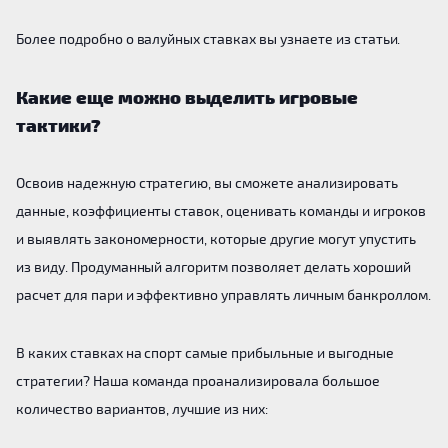
Более подробно о валуйных ставках вы узнаете из статьи.
Какие еще можно выделить игровые
тактики?
Освоив надежную стратегию, вы сможете анализировать
данные, коэффициенты ставок, оценивать команды и игроков
и выявлять закономерности, которые другие могут упустить
из виду. Продуманный алгоритм позволяет делать хороший
расчет для пари и эффективно управлять личным банкроллом.
В каких ставках на спорт самые прибыльные и выгодные
стратегии? Наша команда проанализировала большое
количество вариантов, лучшие из них: