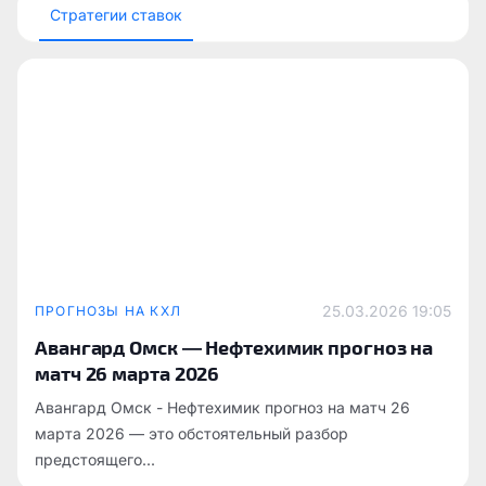
Стратегии ставок
25.03.2026
19:05
ПРОГНОЗЫ НА КХЛ
Авангард Омск — Нефтехимик прогноз на
матч 26 марта 2026
Авангард Омск - Нефтехимик прогноз на матч 26
марта 2026 — это обстоятельный разбор
предстоящего...