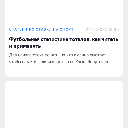
24.12.2025
18:33
СТАТЬИ ПРО СТАВКИ НА СПОРТ
Футбольная статистика тоталов: как читать
и применять
Для начала стоит понять, на что именно смотреть,
чтобы наметить линию прогноза. Когда берутся во...