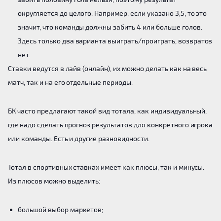
округляется до целого. Например, если указано 3,5, то это
значит, что команды должны забить 4 или больше голов.
Здесь только два варианта выиграть/проиграть, возвратов
нет.
Ставки ведутся в лайв (онлайн), их можно делать как на весь
матч, так и на его отдельные периоды.
БК часто предлагают такой вид тотала, как индивидуальный,
где надо сделать прогноз результатов для конкретного игрока
или команды. Есть и другие разновидности.
Тотал в спортивных ставках имеет как плюсы, так и минусы.
Из плюсов можно выделить:
большой выбор маркетов;