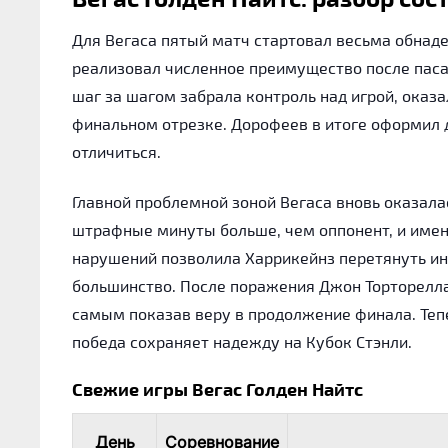
Для Вегаса пятый матч стартовал весьма обна
реализовал численное преимущество после паса
шаг за шагом забрала контроль над игрой, оказа
финальном отрезке. Дорофеев в итоге оформил 
отличиться.
Главной проблемной зоной Вегаса вновь оказала
штрафные минуты больше, чем оппонент, и имен
нарушений позволила Харрикейнз перетянуть ин
большинство. После поражения Джон Торторелла
самым показав веру в продолжение финала. Теп
победа сохраняет надежду на Кубок Стэнли.
Свежие игры Вегас Голден Найтс
День
Соревнование