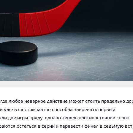
где любое неверное действие может стоить предельно дор
 и уже в шестом матче способна завоевать первый
яли две игры кряду, однако теперь противостояние снова
араются остаться в серии и перевести финал в седьмую вст