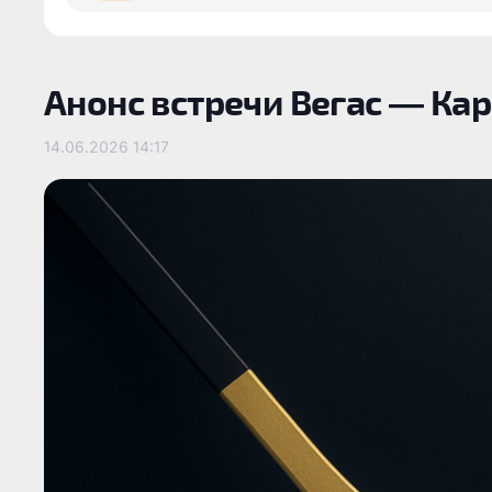
Анонс встречи Вегас — Ка
14.06.2026
14:17