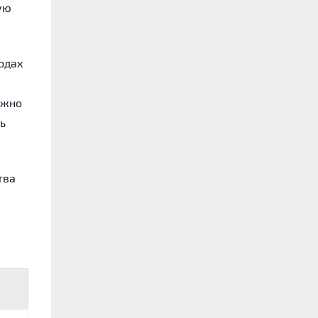
ую
одах
ежно
ь
тва