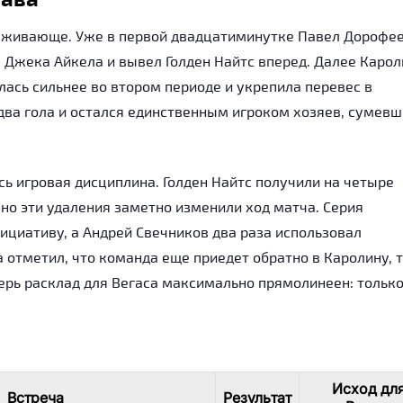
деживающе. Уже в первой двадцатиминутке Павел Дорофе
 Джека Айкела и вывел Голден Найтс вперед. Далее Карол
лась сильнее во втором периоде и укрепила перевес в
два гола и остался единственным игроком хозяев, сумев
сь игровая дисциплина. Голден Найтс получили на четыре
но эти удаления заметно изменили ход матча. Серия
ициативу, а Андрей Свечников два раза использовал
 отметил, что команда еще приедет обратно в Каролину, 
ерь расклад для Вегаса максимально прямолинеен: тольк
Исход дл
Встреча
Результат