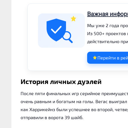
Важная инфор
Мы уже 2 года пр
Из 500+ проектов
действительно при
Перейти в ре
История личных дуэлей
После пяти финальных игр серийное преимущест
очень равным и богатым на голы. Вегас выиграл 
как Харрикейнз были успешнее во второй, четве
отправили в ворота 39 шайб.