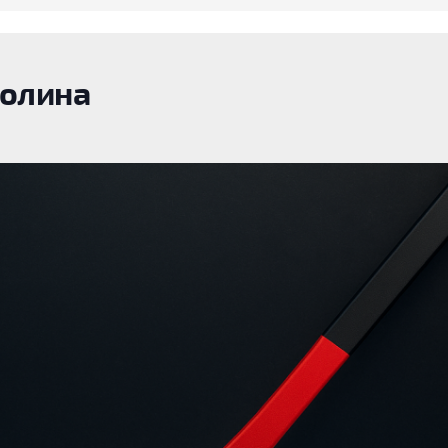
ролина