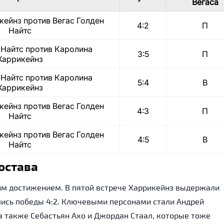
Вегаса
кейнз против Вегас Голден
4:2
П
Найтс
 Найтс против Каролина
3:5
П
Харрикейнз
 Найтс против Каролина
5:4
В
Харрикейнз
кейнз против Вегас Голден
4:3
П
Найтс
кейнз против Вегас Голден
4:5
В
Найтс
остава
им достижением. В пятой встрече Харрикейнз выдержали
лись победы 4:2. Ключевыми персонами стали Андрей
а также Себастьян Ахо и Джордан Стаал, которые тоже