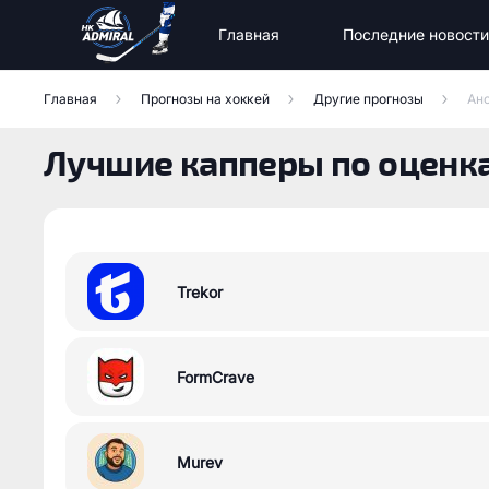
Главная
Последние новости
Новости команды
Новости МХК «Тайфун»
Состав команды Адмирал
Главная
Прогнозы на хоккей
Другие прогнозы
Ано
Лучшие капперы по оценк
Trekor
FormCrave
Murev