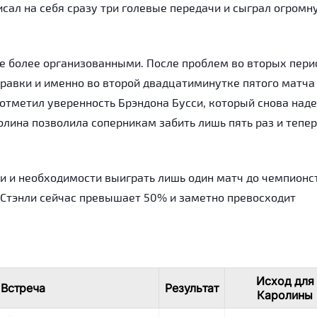
исал на себя сразу три голевые передачи и сыграл огромн
се более организованными. После проблем во вторых пери
равки и именно во второй двадцатиминутке пятого матча
 отметил уверенность Брэндона Бусси, который снова над
олина позволила соперникам забить лишь пять раз и тепер
ии и необходимости выиграть лишь один матч до чемпионс
 Стэнли сейчас превышает 50% и заметно превосходит
Исход для
Встреча
Результат
Каролины