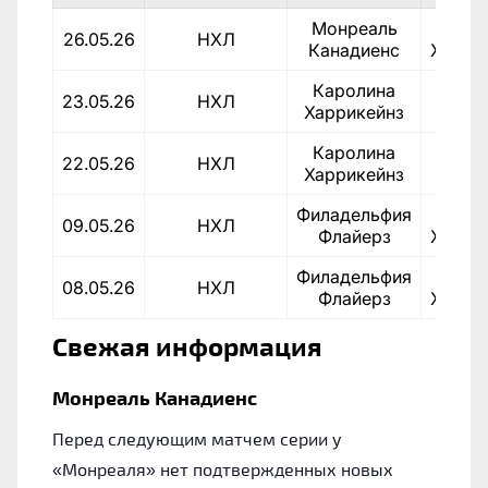
Монреаль
Каро
26.05.26
НХЛ
Канадиенс
Харри
Каролина
Монр
23.05.26
НХЛ
Харрикейнз
Канад
Каролина
Монр
22.05.26
НХЛ
Харрикейнз
Канад
Филадельфия
Каро
09.05.26
НХЛ
Флайерз
Харри
Филадельфия
Каро
08.05.26
НХЛ
Флайерз
Харри
Свежая информация
Монреаль Канадиенс
Перед следующим матчем серии у
«Монреаля» нет подтвержденных новых