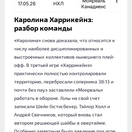
Монреаль
Баффа
17.05.26
НХЛ
Канадиенс
Сейбр
Каролина Харрикейнз:
разбор команды
«Каролина» снова доказала, что относится к
числу наиболее дисциплинированных и
выстроенных коллективов нынешнего плей-
офф. В третьей игре «Харрикейнз»
практически полностью контролировали
территорию, перебросали соперника 38:13 и
почти без пауз заставляли «Монреаль»
работать в обороне. Голы на свой счет
записали Шейн Гостисбехер, Тэйлор Холл и
Андрей Свечников, который вновь стал
автором решающей шайбы в овертайме.
Особенно заметным было давление при игре