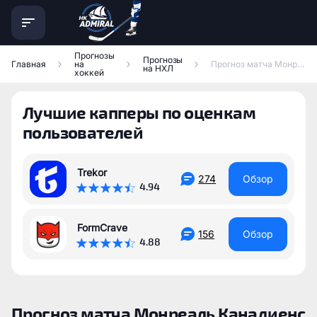
Прогнозы
Прогнозы
Главная
на
Прогноз матча Монреаль Канадиенс — Каролина Харрикейнз
на НХЛ
хоккей
Лучшие капперы по оценкам
пользователей
Trekor
274
Обзор
4.94
FormCrave
156
Обзор
4.88
Прогноз матча Монреаль Канадиенс