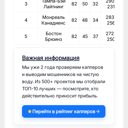
Тампа-Бэй
290-
3
82
50
32
1
Лайтнинг
231
Монреаль
283-
4
82
48
34
1
Канадиенс
256
Бостон
272-
5
82
45
37
1
Брюинз
250
Важная информация
Мы уже 2 года проверяем капперов
и выводим мошенников на чистую
воду. Из 500+ проектов мы отобрали
ТОП-10 лучших — посмотрите, кто
действительно приносит прибыль.
Перейти в рейтинг капперов