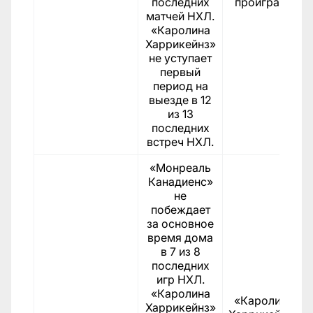
последних
проиграет.
матчей НХЛ.
«Каролина
Харрикейнз»
не уступает
первый
период на
выезде в 12
из 13
последних
встреч НХЛ.
«Монреаль
Канадиенс»
не
побеждает
за основное
время дома
в 7 из 8
последних
игр НХЛ.
«Каролина
«Каролина
Харрикейнз»