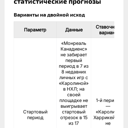
статистические прогнозы
Варианты на двойной исход
Ставочный
Параметр
Данные
вариант
«Монреаль
Канадиенс»
не забирает
первый
период в 7 из
8 недавних
личных игр с
«Каролиной»
в НХЛ; на
своей
площадке не
1-й период
выигрывает
—
Стартовый
стартовый
«Каролина
период
отрезок в 15
Харрикейнз»
из 17
не