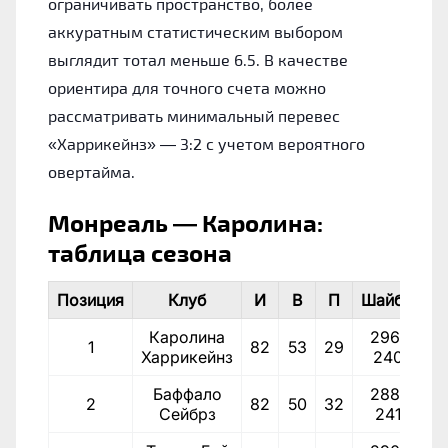
ограничивать пространство, более
аккуратным статистическим выбором
выглядит тотал меньше 6.5. В качестве
ориентира для точного счета можно
рассматривать минимальный перевес
«Харрикейнз» — 3:2 с учетом вероятного
овертайма.
Монреаль — Каролина:
таблица сезона
Позиция
Клуб
И
В
П
Шайбы
Каролина
296-
1
82
53
29
1
Харрикейнз
240
Баффало
288-
2
82
50
32
1
Сейбрз
241