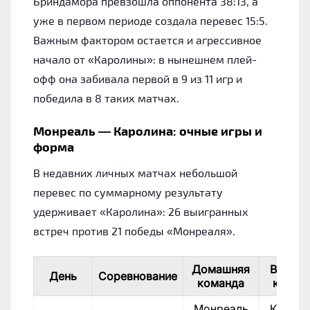
Бриндамора превзошла оппонента 38:13, а
уже в первом периоде создала перевес 15:5.
Важным фактором остается и агрессивное
начало от «Каролины»: в нынешнем плей-
офф она забивала первой в 9 из 11 игр и
победила в 8 таких матчах.
Монреаль — Каролина: очные игры и
форма
В недавних личных матчах небольшой
перевес по суммарному результату
удерживает «Каролина»: 26 выигранных
встреч против 21 победы «Монреаля».
Домашняя
Выездн
День
Соревнование
команда
коман
Монреаль
Кароли