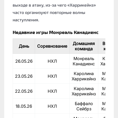
выходе в атаку, из-за чего «Харрикейнз»
часто организуют повторные волны
наступления.
Недавние игры Монреаль Канадиенс
Домашняя
Выездн
День
Соревнование
команда
коман
Монреаль
Кароли
26.05.26
НХЛ
Канадиенс
Харрике
Каролина
Монреа
23.05.26
НХЛ
Харрикейнз
Канади
Каролина
Монреа
22.05.26
НХЛ
Харрикейнз
Канади
Баффало
Монреа
18.05.26
НХЛ
Сейбрз
Канади