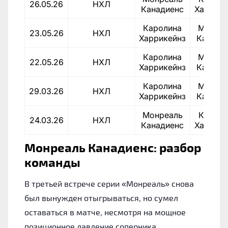
26.05.26
НХЛ
Канадиенс
Харрике
Каролина
Монреа
23.05.26
НХЛ
Харрикейнз
Канади
Каролина
Монреа
22.05.26
НХЛ
Харрикейнз
Канади
Каролина
Монреа
29.03.26
НХЛ
Харрикейнз
Канади
Монреаль
Кароли
24.03.26
НХЛ
Канадиенс
Харрике
Монреаль Канадиенс: разбор
команды
В третьей встрече серии «Монреаль» снова
был вынужден отыгрываться, но сумел
оставаться в матче, несмотря на мощное
позиционное давление соперника.