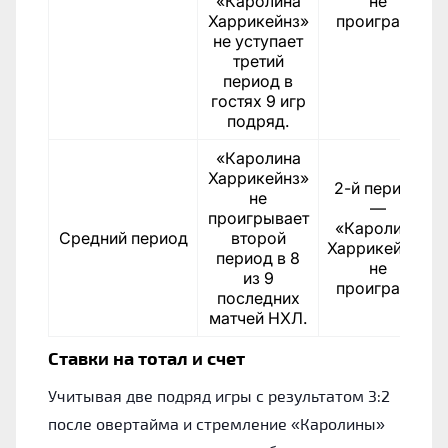
«Каролина
не
Харрикейнз»
проиграет.
не уступает
третий
период в
гостях 9 игр
подряд.
«Каролина
Харрикейнз»
2-й период
не
—
проигрывает
«Каролина
Средний период
второй
Харрикейнз»
период в 8
не
из 9
проиграет.
последних
матчей НХЛ.
Ставки на тотал и счет
Учитывая две подряд игры с результатом 3:2
после овертайма и стремление «Каролины»