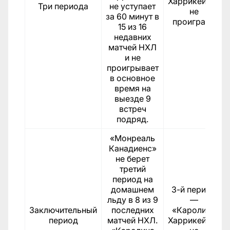
Харрикейнз»
Три периода
не уступает
не
за 60 минут в
проиграет.
15 из 16
недавних
матчей НХЛ
и не
проигрывает
в основное
время на
выезде 9
встреч
подряд.
«Монреаль
Канадиенс»
не берет
третий
период на
домашнем
3-й период
льду в 8 из 9
—
Заключительный
последних
«Каролина
период
матчей НХЛ.
Харрикейнз»