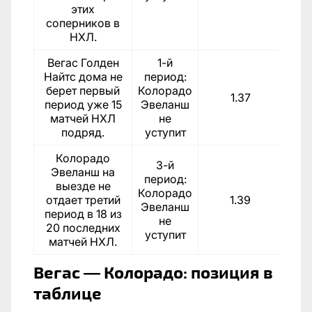
этих
соперников в
НХЛ.
Вегас Голден
1-й
Найтс дома не
период:
берет первый
Колорадо
1.37
период уже 15
Эвеланш
матчей НХЛ
не
подряд.
уступит
Колорадо
3-й
Эвеланш на
период:
выезде не
Колорадо
отдает третий
1.39
Эвеланш
период в 18 из
не
20 последних
уступит
матчей НХЛ.
Вегас — Колорадо: позиция в
таблице