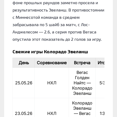
фоне прошлых раундов заметно просела и
результативность Эвеланш. В противостоянии
с Миннесотой команда в среднем
забрасывала по 5 шайб за матч, с Лос-
Анджелесом — 2.6, а серия против Вегаса
опустила этот показатель до 2 голов за игру.
Свежие игры Колорадо Эвеланш
День
Соревнование
Встреча
Итог
Р
Вегас
Голден
25.05.26
НХЛ
Найтс —
5:3
По
Колорадо
Эвеланш
Колорадо
Эвеланш
23.05.26
НХЛ
— Вегас
1:3
По