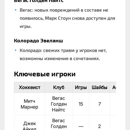
Вегас: новых повреждений в составе не
появилось, Марк Стоун снова доступен для
игры.
Колорадо Эвеланш
Колорадо: свежих травм у игроков нет,
возможны изменения в сочетаниях.
Ключевые игроки
Хоккеист
Клуб
Игры
Шайбы
Ассист
Вегас
Митч
Голден
15
7
14
Марнер
Найтс
Вегас
Джек
Голден
—
2
16
Айкел