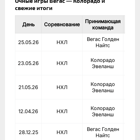
Очные игры Вегас — Колорадо и
свежие итоги
Принимающая
Выез
День
Соревнование
команда
кома
Вегас Голден
Коло
25.05.26
НХЛ
Найтс
Эвел
Вег
Колорадо
23.05.26
НХЛ
Гол
Эвеланш
Най
Вег
Колорадо
21.05.26
НХЛ
Гол
Эвеланш
Най
Вег
Колорадо
12.04.26
НХЛ
Гол
Эвеланш
Най
Вегас Голден
Коло
28.12.25
НХЛ
Найтс
Эвел