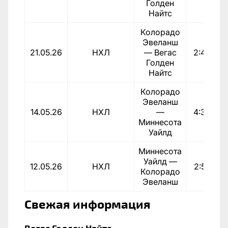
Голден
Найтс
Колорадо
Эвеланш
21.05.26
НХЛ
— Вегас
2:4
По
Голден
Найтс
Колорадо
Эвеланш
14.05.26
НХЛ
—
4:3
Миннесота
Уайлд
Миннесота
Уайлд —
12.05.26
НХЛ
2:5
Колорадо
Эвеланш
Свежая информация
Вегас Голден Найтс