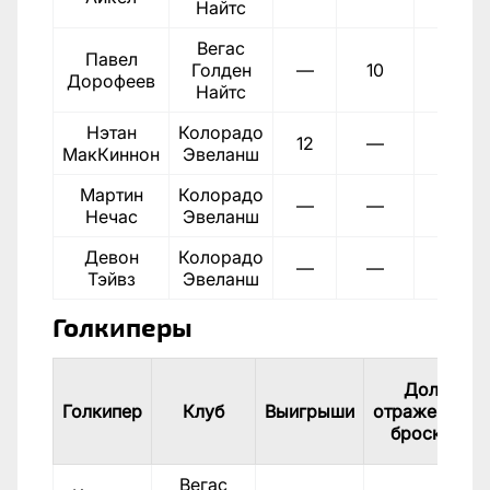
Найтс
Вегас
Павел
Голден
—
10
—
Дорофеев
Найтс
Нэтан
Колорадо
12
—
—
МакКиннон
Эвеланш
Мартин
Колорадо
—
—
—
Нечас
Эвеланш
Девон
Колорадо
—
—
—
Тэйвз
Эвеланш
Голкиперы
Доля
Голкипер
Клуб
Выигрыши
отраженных
бросков
Вегас