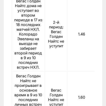
Вегас Голден
Найтс дома не
уступает во
втором
периоде в 17 из
2-й
18 последних
период:
матчей НХЛ.
Вегас
Колорадо
1.46
Голден
Эвеланш на
Найтс не
выезде не
уступит
забирает
второй период
в 9 из 10
последних
встреч НХЛ.
Вегас Голден
Найтс не
проигрывает в
основное
Вегас
время в 9 из 10
Голден
1.60
последних
Найтс не
личных встреч
уступит