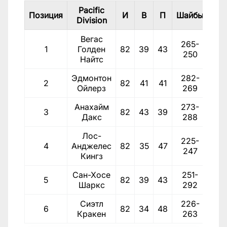
Pacific
Позиция
И
В
П
Шайбы
Оч
Division
Вегас
265-
1
Голден
82
39
43
95
250
Найтс
Эдмонтон
282-
2
82
41
41
9
Ойлерз
269
Анахайм
273-
3
82
43
39
9
Дакс
288
Лос-
225-
4
Анджелес
82
35
47
9
247
Кингз
Сан-Хосе
251-
5
82
39
43
8
Шаркс
292
Сиэтл
226-
6
82
34
48
79
Кракен
263