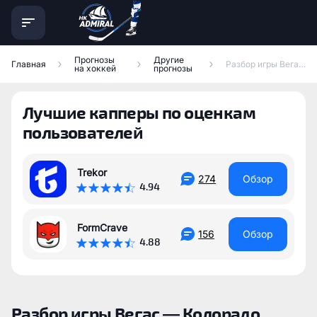
Прогнозы
Другие
Главная
Разбор игры Вегас — Колорадо
на хоккей
прогнозы
Лучшие капперы по оценкам
пользователей
Trekor
274
Обзор
4.94
FormCrave
156
Обзор
4.88
Разбор игры Вегас — Колорадо