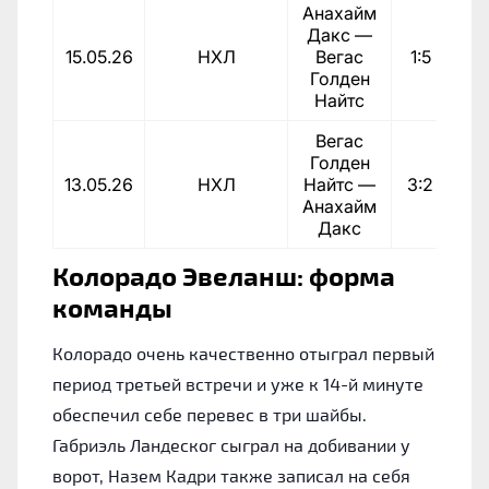
Анахайм
Дакс —
15.05.26
НХЛ
Вегас
1:5
П
Голден
Найтс
Вегас
Голден
13.05.26
НХЛ
Найтс —
3:2
П
Анахайм
Дакс
Колорадо Эвеланш: форма
команды
Колорадо очень качественно отыграл первый
период третьей встречи и уже к 14-й минуте
обеспечил себе перевес в три шайбы.
Габриэль Ландеског сыграл на добивании у
ворот, Назем Кадри также записал на себя