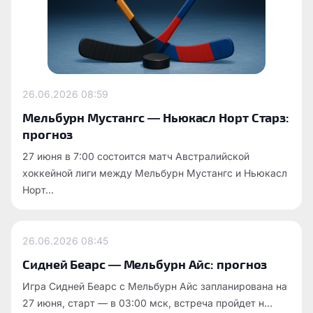
26.06.2026
08:59
Мельбурн Мустангс — Ньюкасл Норт Старз:
прогноз
27 июня в 7:00 состоится матч Австралийской
хоккейной лиги между Мельбурн Мустангс и Ньюкасл
Норт...
26.06.2026
08:45
Сидней Беарс — Мельбурн Айс: прогноз
Игра Сидней Беарс с Мельбурн Айс запланирована на
27 июня, старт — в 03:00 мск, встреча пройдет н...