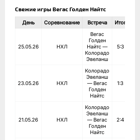
Свежие игры Вегас Голден Найтс
День
Соревнование
Встреча
Итог
Рез
Вегас
Голден
25.05.26
НХЛ
Найтс —
5:3
П
Колорадо
Эвеланш
Колорадо
Эвеланш
23.05.26
НХЛ
— Вегас
1:3
П
Голден
Найтс
Колорадо
Эвеланш
21.05.26
НХЛ
— Вегас
2:4
П
Голден
Найтс