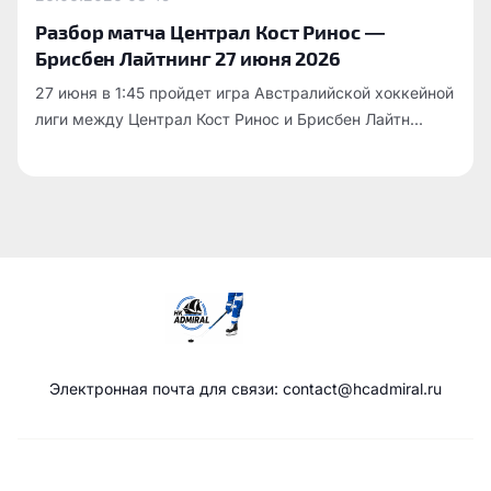
Разбор матча Централ Кост Ринос —
Брисбен Лайтнинг 27 июня 2026
27 июня в 1:45 пройдет игра Австралийской хоккейной
лиги между Централ Кост Ринос и Брисбен Лайтн...
Электронная почта для связи: contact@hcadmiral.ru