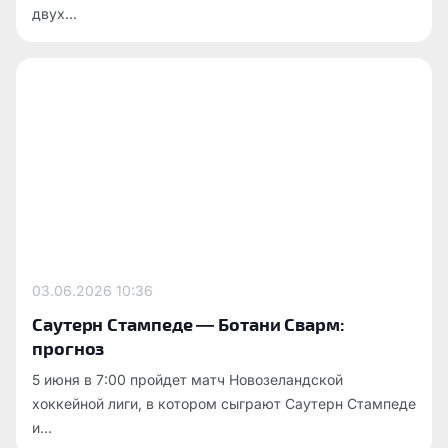
двух...
03.06.2026
10:36
Саутерн Стампеде — Ботани Сварм:
прогноз
5 июня в 7:00 пройдет матч Новозеландской
хоккейной лиги, в котором сыграют Саутерн Стампеде
и...