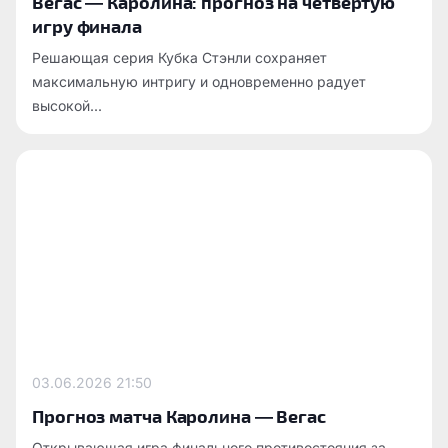
Вегас — Каролина: прогноз на четвертую
игру финала
Решающая серия Кубка Стэнли сохраняет
максимальную интригу и одновременно радует
высокой...
03.06.2026
21:50
Прогноз матча Каролина — Вегас
Открывающая игра финального противостояния за