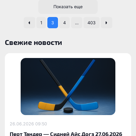
Показать еще
1
3
4
…
403
Свежие новости
26.06.2026
09:50
Перт Тандер — Сидней Айс Догз 27.06.2026