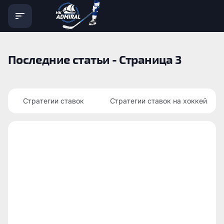
Последние статьи - Страница 3
Стратегии ставок
Стратегии ставок на хоккей