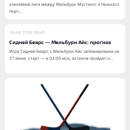
хоккейной лиги между Мельбурн Мустангс и Ньюкасл
Норт...
26.06.2026
08:45
Сидней Беарс — Мельбурн Айс: прогноз
Игра Сидней Беарс с Мельбурн Айс запланирована на
27 июня, старт — в 03:00 мск, встреча пройдет н...