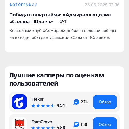
26.06.2025
07:36
ФОТОГРАФИИ
Победа в овертайме: «Адмирал» одолел
«Салават Юлаев» — 2:1
Хоккейный клуб «Адмирал» добился волевой победы
на выезде, обыграв уфимский «Салават Юлаев» в...
Лучшие капперы по оценкам
пользователей
Trekor
274
Обзор
4.94
FormCrave
156
Обзор
4.88