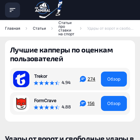
Статьи
про
Главная
Статьи
Удары от ворот и свободные удары в футболе: как ставить и где брать статистику
ставки
на спорт
Лучшие капперы по оценкам
пользователей
Trekor
274
Обзор
4.94
FormCrave
156
Обзор
4.88
Удары от ворот и свободные удары в