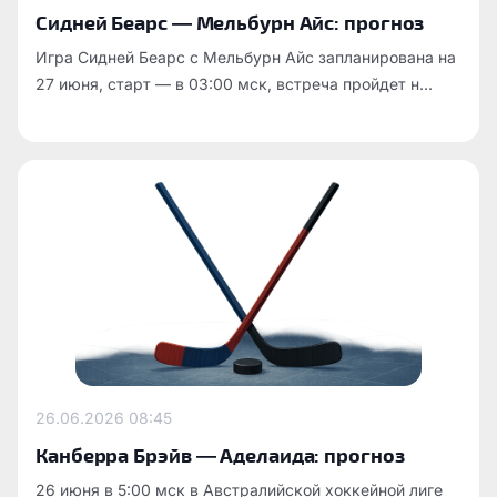
Сидней Беарс — Мельбурн Айс: прогноз
Игра Сидней Беарс с Мельбурн Айс запланирована на
27 июня, старт — в 03:00 мск, встреча пройдет н...
26.06.2026
08:45
Канберра Брэйв — Аделаида: прогноз
26 июня в 5:00 мск в Австралийской хоккейной лиге