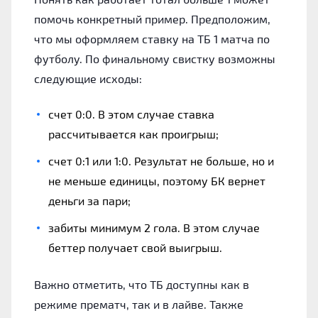
помочь конкретный пример. Предположим,
что мы оформляем ставку на ТБ 1 матча по
футболу. По финальному свистку возможны
следующие исходы:
счет 0:0. В этом случае ставка
рассчитывается как проигрыш;
счет 0:1 или 1:0. Результат не больше, но и
не меньше единицы, поэтому БК вернет
деньги за пари;
забиты минимум 2 гола. В этом случае
беттер получает свой выигрыш.
Важно отметить, что ТБ доступны как в
режиме прематч, так и в лайве. Также