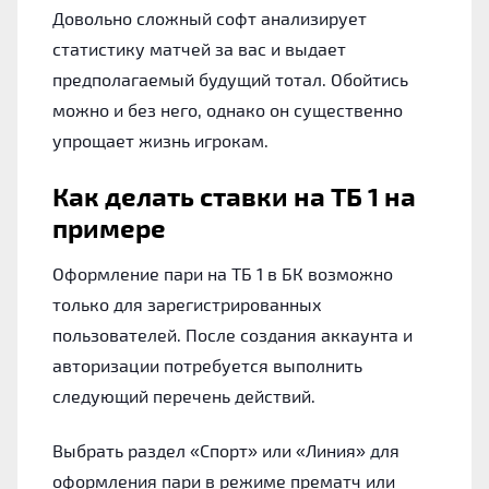
Довольно сложный софт анализирует
статистику матчей за вас и выдает
предполагаемый будущий тотал. Обойтись
можно и без него, однако он существенно
упрощает жизнь игрокам.
Как делать ставки на ТБ 1 на
примере
Оформление пари на ТБ 1 в БК возможно
только для зарегистрированных
пользователей. После создания аккаунта и
авторизации потребуется выполнить
следующий перечень действий.
Выбрать раздел «Спорт» или «Линия» для
оформления пари в режиме прематч или