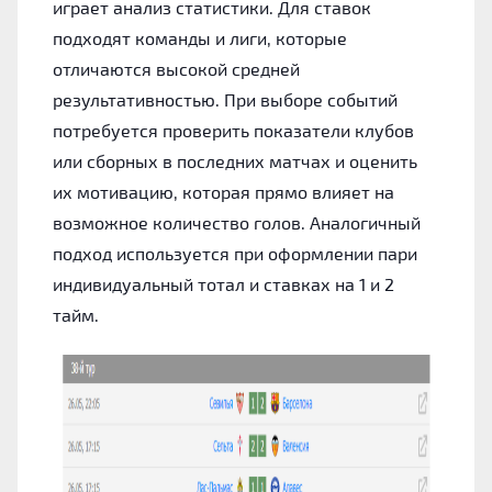
играет анализ статистики. Для ставок
подходят команды и лиги, которые
отличаются высокой средней
результативностью. При выборе событий
потребуется проверить показатели клубов
или сборных в последних матчах и оценить
их мотивацию, которая прямо влияет на
возможное количество голов. Аналогичный
подход используется при оформлении пари
индивидуальный тотал и ставках на 1 и 2
тайм.