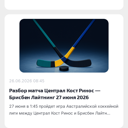
26.06.2026
08:45
Разбор матча Централ Кост Ринос —
Брисбен Лайтнинг 27 июня 2026
27 июня в 1:45 пройдет игра Австралийской хоккейной
лиги между Централ Кост Ринос и Брисбен Лайтн...