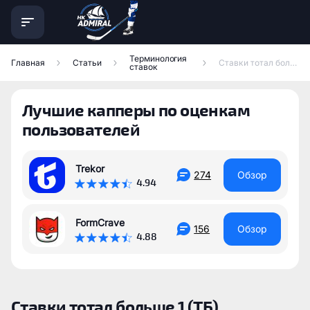
Терминология
Главная
Статьи
Ставки тотал больше 1 (ТБ)
ставок
Лучшие капперы по оценкам
пользователей
Trekor
274
Обзор
4.94
FormCrave
156
Обзор
4.88
Ставки тотал больше 1 (ТБ)