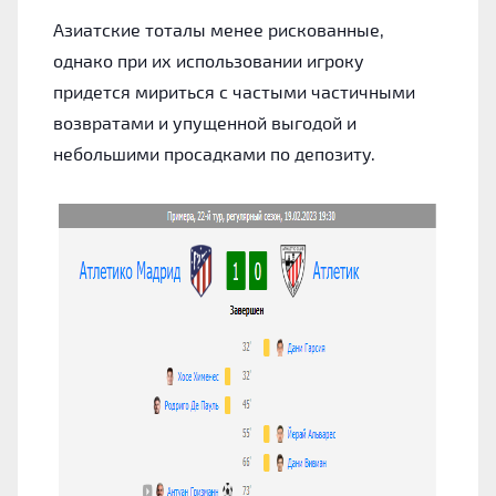
Азиатские тоталы менее рискованные,
однако при их использовании игроку
придется мириться с частыми частичными
возвратами и упущенной выгодой и
небольшими просадками по депозиту.