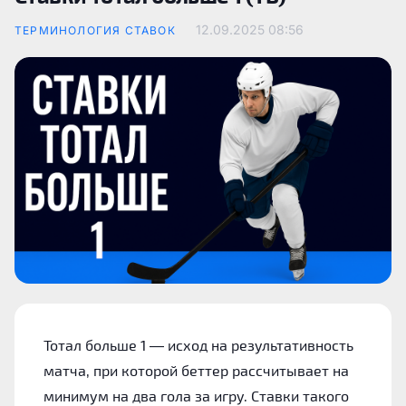
12.09.2025
08:56
ТЕРМИНОЛОГИЯ СТАВОК
Тотал больше 1 — исход на результативность
матча, при которой беттер рассчитывает на
минимум на два гола за игру. Ставки такого