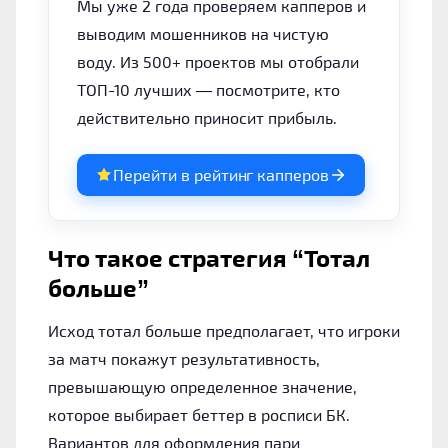
Мы уже 2 года проверяем капперов и
выводим мошенников на чистую
воду. Из 500+ проектов мы отобрали
ТОП-10 лучших — посмотрите, кто
действительно приносит прибыль.
Перейти в рейтинг капперов
Что такое стратегия “Тотал
больше”
Исход тотал больше предполагает, что игроки
за матч покажут результативность,
превышающую определенное значение,
которое выбирает беттер в росписи БК.
Вариантов для оформления пари