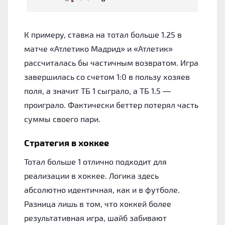
К примеру, ставка на тотал больше 1.25 в
матче «Атлетико Мадрид» и «Атлетик»
рассчиталась бы частичным возвратом. Игра
завершилась со счетом 1:0 в пользу хозяев
поля, а значит ТБ 1 сыграло, а ТБ 1.5 —
проиграло. Фактически беттер потерял часть
суммы своего пари.
Стратегия в хоккее
Тотал больше 1 отлично подходит для
реализации в хоккее. Логика здесь
абсолютно идентичная, как и в футболе.
Разница лишь в том, что хоккей более
результативная игра, шайб забивают