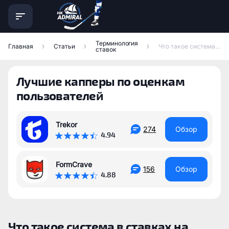
Терминология
Главная
Статьи
Что такое система в ставках на спорт?
ставок
Лучшие капперы по оценкам
пользователей
Trekor
274
Обзор
4.94
FormCrave
156
Обзор
4.88
Что такое система в ставках на