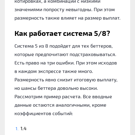
котировках, а комбинации с низкими
значениями попросту невыгодны. При этом
размерность также влияет на размер выплат.
Как работает система 5/8?
Система 5 из 8 подойдет для тех беттеров,
которые предпочитают подстраховываться.
Есть право на три ошибки. При этом исходов
в каждом экспрессе также много.
Размерность явно снизит итоговую выплату,
но шансы беттера довольно высоки.
Рассмотрим пример расчета. Все вводные
данные остаются аналогичными, кроме
коэффициентов событий:
1.4