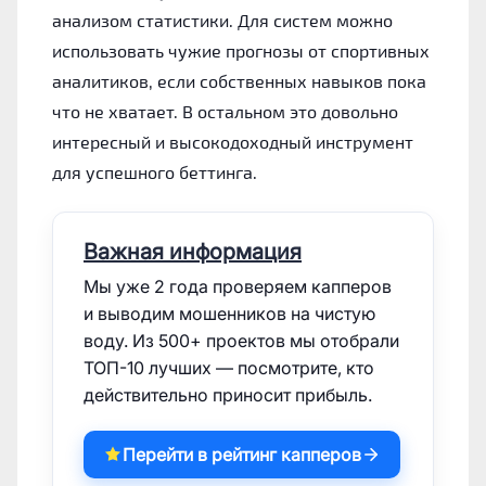
анализом статистики. Для систем можно
использовать чужие прогнозы от спортивных
аналитиков, если собственных навыков пока
что не хватает. В остальном это довольно
интересный и высокодоходный инструмент
для успешного беттинга.
Важная информация
Мы уже 2 года проверяем капперов
и выводим мошенников на чистую
воду. Из 500+ проектов мы отобрали
ТОП-10 лучших — посмотрите, кто
действительно приносит прибыль.
Перейти в рейтинг капперов