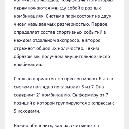
перемножаются между собой в разных
комбинациях. Система пари состоит из двух
чисел называемых размерностью. Первое
определяет состав спортивных событий в
каждом отдельном экспрессе, а второе
отражает общее их количество. Таким
образом мы получаем внушительное число
комбинаций.
Сколько вариантов экспрессов может быть в
системе наглядно показывает 5 из 7. Она
содержит 21 комбинацию. Ее формируют 7
позиций в которой группируются экспрессы с
5 исходами.
Важно объяснить, как рассчитывается