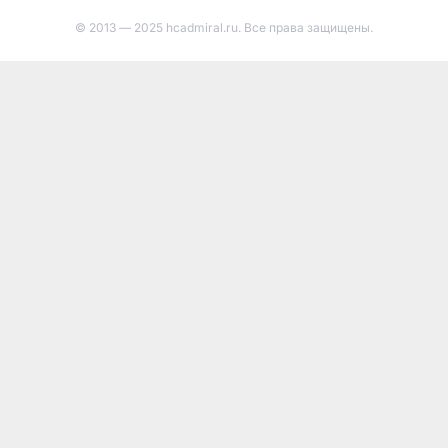
© 2013 — 2025 hcadmiral.ru. Все права защищены.