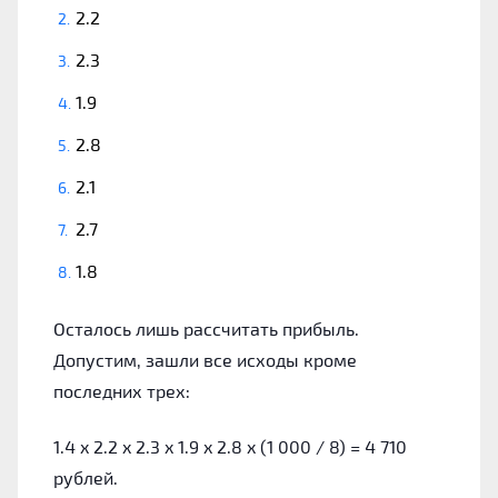
2.2
2.3
1.9
2.8
2.1
2.7
1.8
Осталось лишь рассчитать прибыль.
Допустим, зашли все исходы кроме
последних трех:
1.4 x 2.2 x 2.3 x 1.9 x 2.8 x (1 000 / 8) = 4 710
рублей.