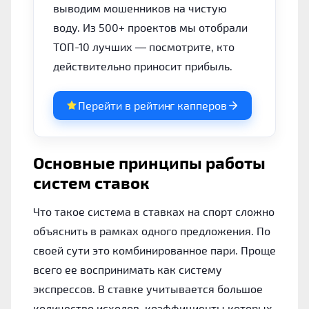
выводим мошенников на чистую
воду. Из 500+ проектов мы отобрали
ТОП-10 лучших — посмотрите, кто
действительно приносит прибыль.
Перейти в рейтинг капперов
Основные принципы работы
систем ставок
Что такое система в ставках на спорт сложно
объяснить в рамках одного предложения. По
своей сути это комбинированное пари. Проще
всего ее воспринимать как систему
экспрессов. В ставке учитывается большое
количество исходов, коэффициенты которых