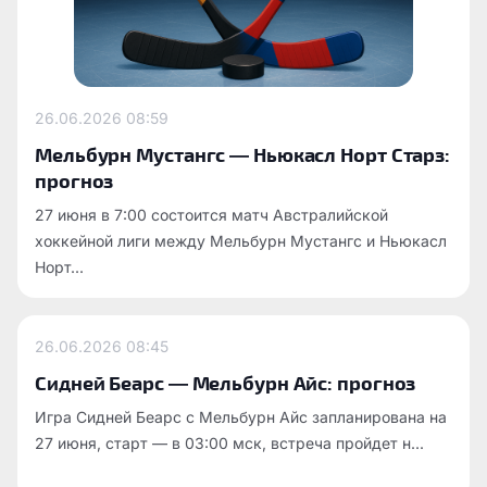
26.06.2026
08:59
Мельбурн Мустангс — Ньюкасл Норт Старз:
прогноз
27 июня в 7:00 состоится матч Австралийской
хоккейной лиги между Мельбурн Мустангс и Ньюкасл
Норт...
26.06.2026
08:45
Сидней Беарс — Мельбурн Айс: прогноз
Игра Сидней Беарс с Мельбурн Айс запланирована на
27 июня, старт — в 03:00 мск, встреча пройдет н...