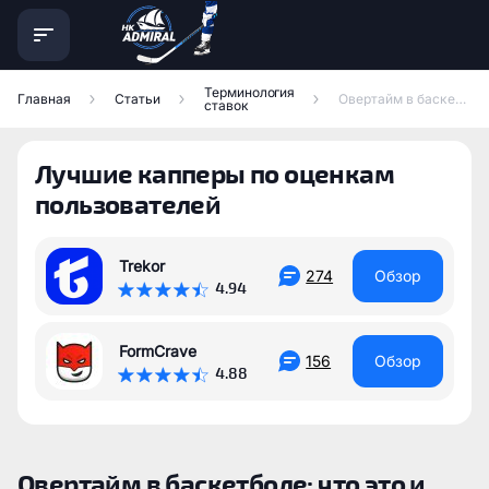
Терминология
Главная
Статьи
Овертайм в баскетболе: что это и сколько длится
ставок
Лучшие капперы по оценкам
пользователей
Trekor
274
Обзор
4.94
FormCrave
156
Обзор
4.88
Овертайм в баскетболе: что это и