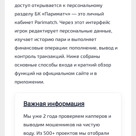
доступ открывается к персональному
разделу БК «Париматч» — это личный
кабинет Parimatch. Через этот интерфейс
игрок редактирует персональные данные,
изучает историю пари и выполняет
финансовые операции: пополнение, вывод и
контроль транзакций. Ниже собраны
основные способы входа и краткий обзор
функций на официальном сайте и в
приложении.
Важная информация
Мы уже 2 года проверяем капперов и
выводим мошенников на чистую
воду. Из 500+ проектов мы отобрали