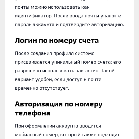
почты можно использовать как
идентификатор. После ввода почты укажите
пароль аккаунта и подтвердите авторизацию.
Логин по номеру счета
После создания профиля системе
присваивается уникальный номер счета; его
разрешено использовать как логин. Такой
вариант удобен, если доступ к почте
временно отсутствует.
Авторизация по номеру
телефона
При оформлении аккаунта вводится
мобильный номер, который также подходит