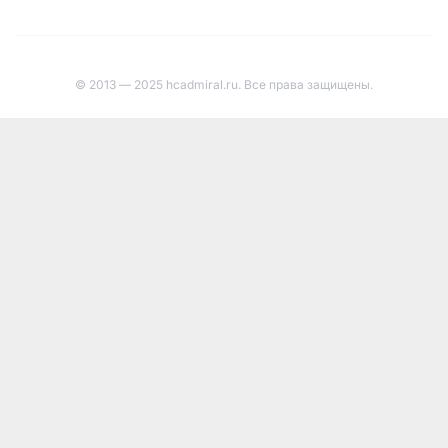
© 2013 — 2025 hcadmiral.ru. Все права защищены.