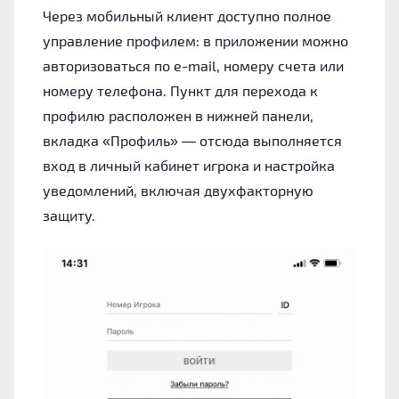
Через мобильный клиент доступно полное
управление профилем: в приложении можно
авторизоваться по e-mail, номеру счета или
номеру телефона. Пункт для перехода к
профилю расположен в нижней панели,
вкладка «Профиль» — отсюда выполняется
вход в личный кабинет игрока и настройка
уведомлений, включая двухфакторную
защиту.