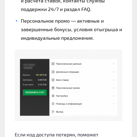
и расчета ставок, контакты службы
поддержки 24/7 и раздел FAQ.
Персональное промо — активные и
завершенные бонусы, условия отыгрыша и
индивидуальные предложения.
Если код доступа потерян, поможет