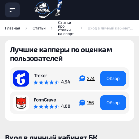
Статьи
про
Главная
Статьи
Вход в личный кабинет БК Париматч (Parimatch): пошаговое руководство
ставки
на спорт
Лучшие капперы по оценкам
пользователей
Trekor
274
Обзор
4.94
FormCrave
156
Обзор
4.88
Вход в личный кабинет БК