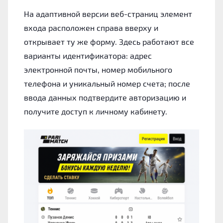
На адаптивной версии веб-страниц элемент
входа расположен справа вверху и
открывает ту же форму. Здесь работают все
варианты идентификатора: адрес
электронной почты, номер мобильного
телефона и уникальный номер счета; после
ввода данных подтвердите авторизацию и
получите доступ к личному кабинету.