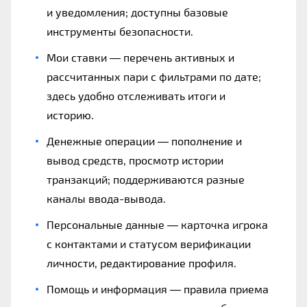
и уведомления; доступны базовые
инструменты безопасности.
Мои ставки — перечень активных и
рассчитанных пари с фильтрами по дате;
здесь удобно отслеживать итоги и
историю.
Денежные операции — пополнение и
вывод средств, просмотр истории
транзакций; поддерживаются разные
каналы ввода-вывода.
Персональные данные — карточка игрока
с контактами и статусом верификации
личности, редактирование профиля.
Помощь и информация — правила приема