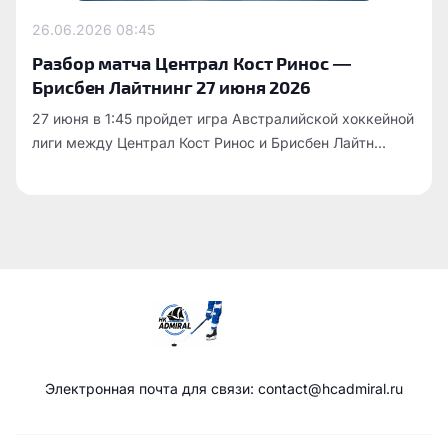
26.06.2026
08:45
Разбор матча Централ Кост Ринос —
Брисбен Лайтнинг 27 июня 2026
27 июня в 1:45 пройдет игра Австралийской хоккейной
лиги между Централ Кост Ринос и Брисбен Лайтн...
Электронная почта для связи: contact@hcadmiral.ru