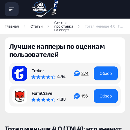
Статьи
Главная
Статьи
про ставки
Тотал меньше 4.0 (ТМ 4): что значит и как рассчитывается
на спорт
Лучшие капперы по оценкам
пользователей
Trekor
274
Обзор
4.94
FormCrave
156
Обзор
4.88
Тотал меньше 4.0 (ТМ 4): что значит