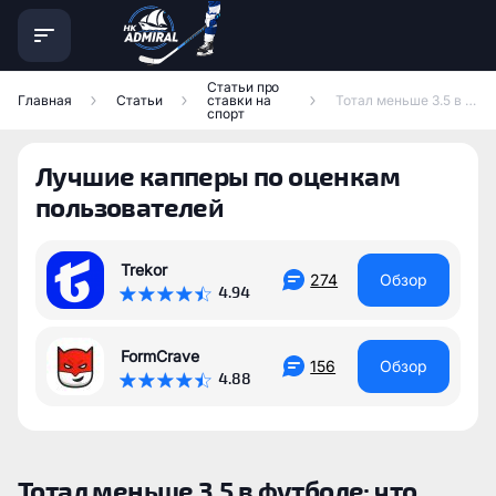
Статьи про
Главная
Статьи
ставки на
Тотал меньше 3.5 в футболе: что значит ТМ 3.5
спорт
Лучшие капперы по оценкам
пользователей
Trekor
274
Обзор
4.94
FormCrave
156
Обзор
4.88
Тотал меньше 3.5 в футболе: что