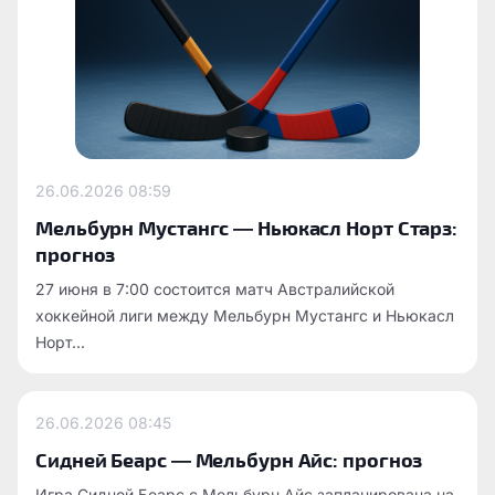
26.06.2026
08:59
Мельбурн Мустангс — Ньюкасл Норт Старз:
прогноз
27 июня в 7:00 состоится матч Австралийской
хоккейной лиги между Мельбурн Мустангс и Ньюкасл
Норт...
26.06.2026
08:45
Сидней Беарс — Мельбурн Айс: прогноз
Игра Сидней Беарс с Мельбурн Айс запланирована на