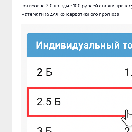
котировке 2.0 каждые 100 рублей ставки прине
математика для консервативного прогноза.