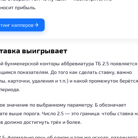
носит прибыль.
йтинг капперов
 ставка выигрывает
ой букмекерской конторы аббревиатура ТБ 2.5 появляется
щимся показателям. До того как сделать ставку, важно
ы, карточки, удаления и т.п.) и какой промежуток берётся
 периода.
ное значение по выбранному параметру. Б обозначает
ате выше порога. Число 2.5 — это граница: чтобы ставка н
 должно достигнуть трёх и более.
.5; формально речь об одном и том же исходе, различаетс