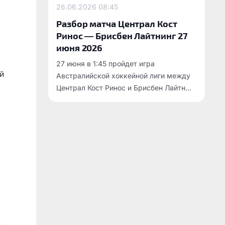
26.06.2026
08:45
Разбор матча Централ Кост
Ринос — Брисбен Лайтнинг 27
июня 2026
27 июня в 1:45 пройдет игра
й
Австралийской хоккейной лиги между
Централ Кост Ринос и Брисбен Лайтн...