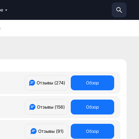
ое
апперов
ами в Телеграмм
букмекеров
оккей
а
Отзывы (
274
)
Обзор
Отзывы (
156
)
Обзор
Отзывы (
91
)
Обзор