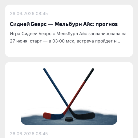
26.06.2026
08:45
Сидней Беарс — Мельбурн Айс: прогноз
Игра Сидней Беарс с Мельбурн Айс запланирована на
27 июня, старт — в 03:00 мск, встреча пройдет н...
26.06.2026
08:45