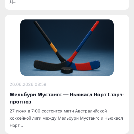
Д...
26.06.2026
08:59
Мельбурн Мустангс — Ньюкасл Норт Старз:
прогноз
27 июня в 7:00 состоится матч Австралийской
хоккейной лиги между Мельбурн Мустангс и Ньюкасл
Норт...