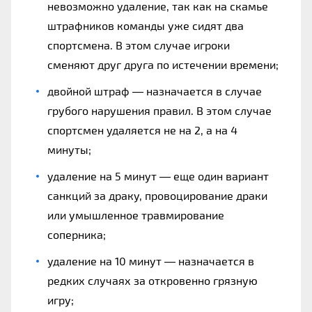
невозможно удаление, так как на скамье
штрафников команды уже сидят два
спортсмена. В этом случае игроки
сменяют друг друга по истечении времени;
двойной штраф — назначается в случае
грубого нарушения правил. В этом случае
спортсмен удаляется не на 2, а на 4
минуты;
удаление на 5 минут — еще один вариант
санкций за драку, провоцирование драки
или умышленное травмирование
соперника;
удаление на 10 минут — назначается в
редких случаях за откровенно грязную
игру;