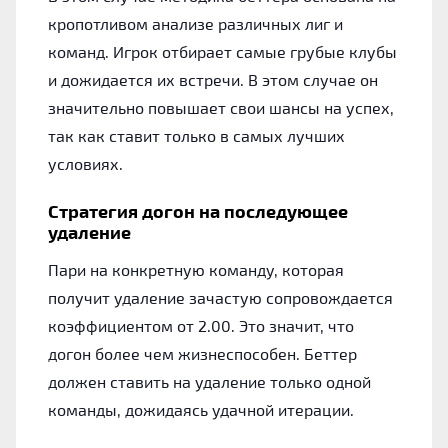
кропотливом анализе различных лиг и
команд. Игрок отбирает самые грубые клубы
и дожидается их встречи. В этом случае он
значительно повышает свои шансы на успех,
так как ставит только в самых лучших
условиях.
Стратегия догон на последующее
удаление
Пари на конкретную команду, которая
получит удаление зачастую сопровождается
коэффициентом от 2.00. Это значит, что
догон более чем жизнеспособен. Беттер
должен ставить на удаление только одной
команды, дожидаясь удачной итерации.