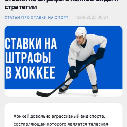
стратегии
10.09.2025
09:01
СТАТЬИ ПРО СТАВКИ НА СПОРТ
Хоккей довольно агрессивный вид спорта,
составляющей которого является телесная