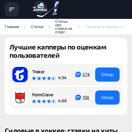
Статьи
про
Главная
Статьи
Силовые в хоккее: ставки на хиты, учет и где заключать пари
ставки на
спорт
Лучшие капперы по оценкам
пользователей
Trekor
274
Обзор
4.94
FormCrave
156
Обзор
4.88
Силовые в хоккее: ставки на хиты,