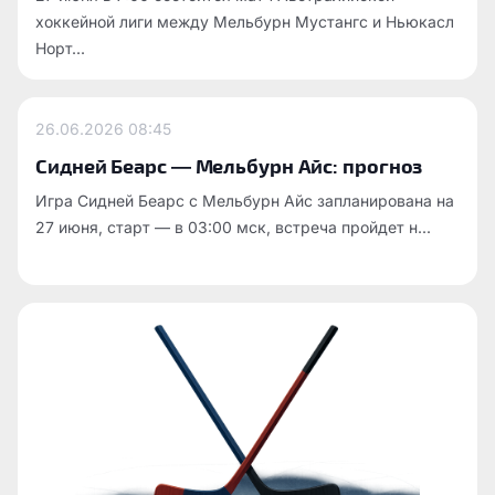
хоккейной лиги между Мельбурн Мустангс и Ньюкасл
Норт...
26.06.2026
08:45
Сидней Беарс — Мельбурн Айс: прогноз
Игра Сидней Беарс с Мельбурн Айс запланирована на
27 июня, старт — в 03:00 мск, встреча пройдет н...