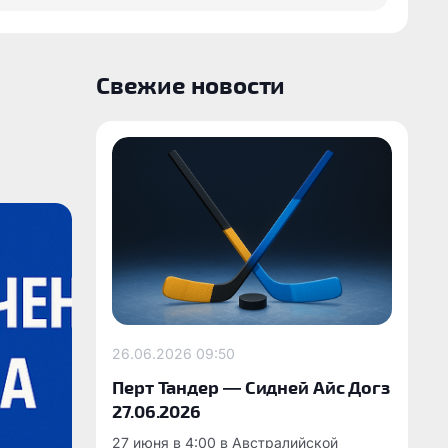
Свежие новости
26.06.2026
09:50
Перт Тандер — Сидней Айс Догз
27.06.2026
27 июня в 4:00 в Австралийской