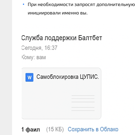
При необходимости запросят дополнительную 
инициировали именно вы.