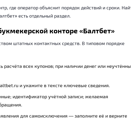
тр, где оператор объяснит порядок действий и сроки. Най
алтбет» есть отдельный раздел.
букмекерской конторе «Балтбет»
ством штатных контактных средств. В типовом порядке
ь расчёта всех купонов; при наличии денег или неучтённ
altbet.ru и укажите в тексте ключевые сведения.
нные; идентификатор учётной записи; желаемая
бращения.
аявления для самоисключения — заполните её и верните