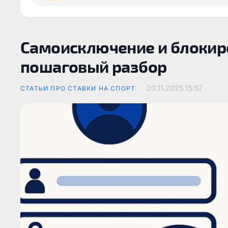
Самоисключение и блокиро
пошаговый разбор
20.11.2025
15:57
СТАТЬИ ПРО СТАВКИ НА СПОРТ