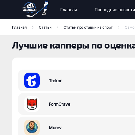
Главная
Последние новости
Новости команды
Новости МХК «Тайфун»
Состав команды Адмирал
Главная
Статьи
Статьи про ставки на спорт
Самои
Лучшие капперы по оценк
Trekor
FormCrave
Murev