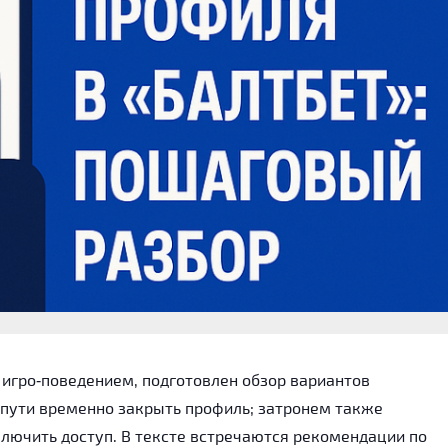
игро‑поведением, подготовлен обзор вариантов
пути временно закрыть профиль; затронем также
ключить доступ. В тексте встречаются рекомендации по