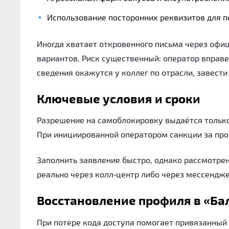
Использование посторонних реквизитов для п
Иногда хватает откровенного письма через офи
вариантов. Риск существенный: оператор вправ
сведения окажутся у коллег по отрасли, завест
Ключевые условия и сроки
Разрешение на самоблокировку выдаётся только
При инициированной оператором санкции за про
Заполнить заявление быстро, однако рассмотре
реально через колл‑центр либо через мессендж
Восстановление профиля в «Бал
При потере кода доступа помогает привязанный