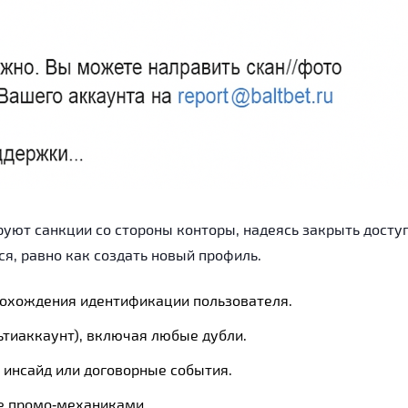
уют санкции со стороны конторы, надеясь закрыть доступ
ся, равно как создать новый профиль.
рохождения идентификации пользователя.
ьтиаккаунт), включая любые дубли.
 инсайд или договорные события.
е промо‑механиками.