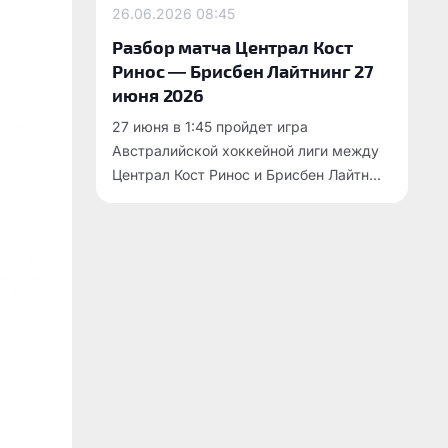
26.06.2026
08:45
Разбор матча Централ Кост
Ринос — Брисбен Лайтнинг 27
июня 2026
27 июня в 1:45 пройдет игра
Австралийской хоккейной лиги между
Централ Кост Ринос и Брисбен Лайтн...