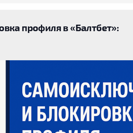
вка профиля в «Балтбет»: