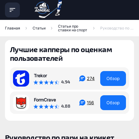
Статьи про
Главная
Статьи
Руководство по пари на крикет
ставки на спорт
Лучшие капперы по оценкам
пользователей
Trekor
274
Обзор
4.94
FormCrave
156
Обзор
4.88
Руководство по пари на крикет