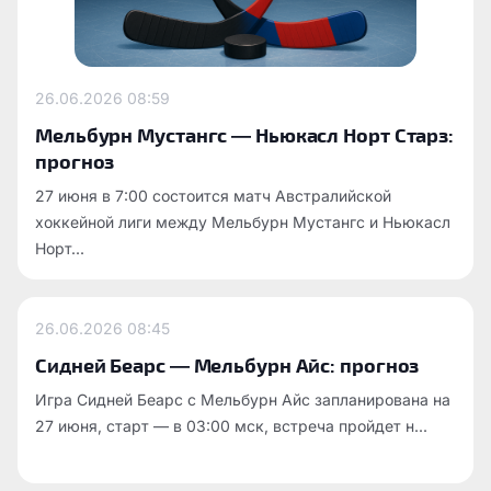
26.06.2026
08:59
Мельбурн Мустангс — Ньюкасл Норт Старз:
прогноз
27 июня в 7:00 состоится матч Австралийской
хоккейной лиги между Мельбурн Мустангс и Ньюкасл
Норт...
26.06.2026
08:45
Сидней Беарс — Мельбурн Айс: прогноз
Игра Сидней Беарс с Мельбурн Айс запланирована на
27 июня, старт — в 03:00 мск, встреча пройдет н...