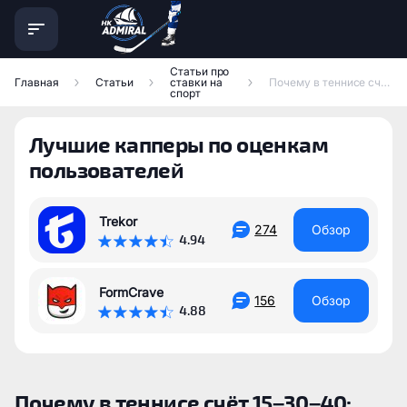
Статьи про
Главная
Статьи
ставки на
Почему в теннисе счёт 15–30–40: простое объяснение
спорт
Лучшие капперы по оценкам
пользователей
Trekor
274
Обзор
4.94
FormCrave
156
Обзор
4.88
Почему в теннисе счёт 15–30–40: