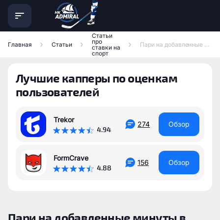
Статьи
про
Главная
Статьи
Пари на добавленные минуты в футболе: нюансы официального учета
ставки на
спорт
Лучшие капперы по оценкам
пользователей
Trekor
274
Обзор
4.94
FormCrave
156
Обзор
4.88
Пари на добавленные минуты в