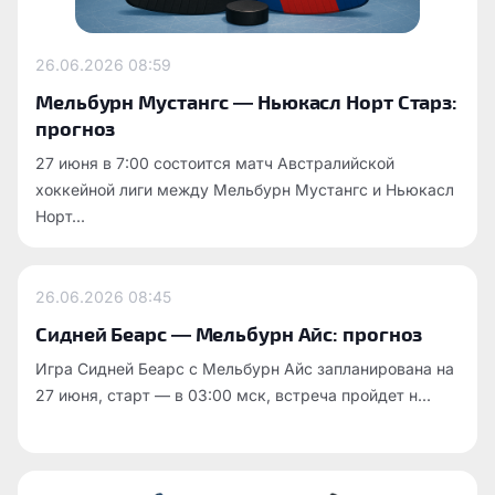
26.06.2026
08:59
Мельбурн Мустангс — Ньюкасл Норт Старз:
прогноз
27 июня в 7:00 состоится матч Австралийской
хоккейной лиги между Мельбурн Мустангс и Ньюкасл
Норт...
26.06.2026
08:45
Сидней Беарс — Мельбурн Айс: прогноз
Игра Сидней Беарс с Мельбурн Айс запланирована на
27 июня, старт — в 03:00 мск, встреча пройдет н...