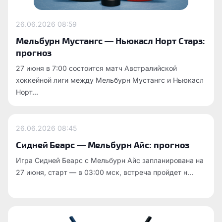
26.06.2026
08:59
Мельбурн Мустангс — Ньюкасл Норт Старз:
прогноз
27 июня в 7:00 состоится матч Австралийской
хоккейной лиги между Мельбурн Мустангс и Ньюкасл
Норт...
26.06.2026
08:45
Сидней Беарс — Мельбурн Айс: прогноз
Игра Сидней Беарс с Мельбурн Айс запланирована на
27 июня, старт — в 03:00 мск, встреча пройдет н...