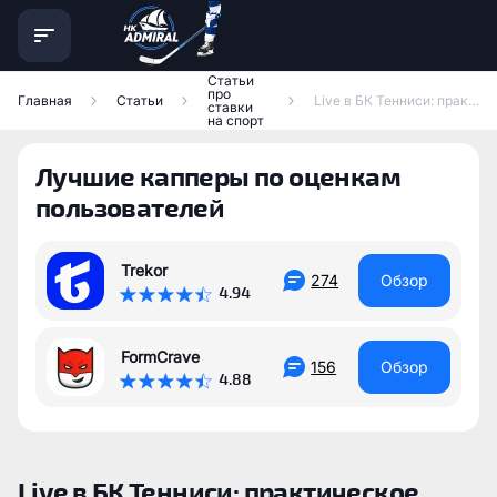
Статьи
про
Главная
Статьи
Live в БК Тенниси: практическое руководство по ставкам во время игры
ставки
на спорт
Лучшие капперы по оценкам
пользователей
Trekor
274
Обзор
4.94
FormCrave
156
Обзор
4.88
Live в БК Тенниси: практическое