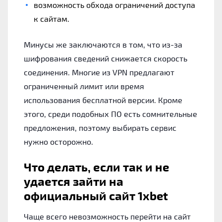
возможность обхода ограничений доступа
к сайтам.
Минусы же заключаются в том, что из-за
шифрования сведений снижается скорость
соединения. Многие из VPN предлагают
ограниченный лимит или время
использования бесплатной версии. Кроме
этого, среди подобных ПО есть сомнительные
предложения, поэтому выбирать сервис
нужно осторожно.
Что делать, если так и не
удается зайти на
официальный сайт 1xbet
Чаще всего невозможность перейти на сайт