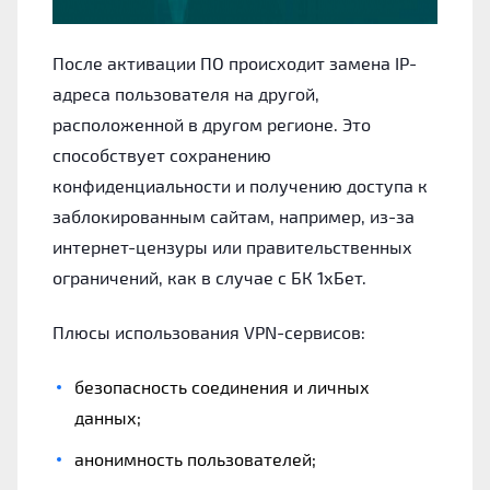
После активации ПО происходит замена IP-
адреса пользователя на другой,
расположенной в другом регионе. Это
способствует сохранению
конфиденциальности и получению доступа к
заблокированным сайтам, например, из-за
интернет-цензуры или правительственных
ограничений, как в случае с БК 1хБет.
Плюсы использования VPN-сервисов:
безопасность соединения и личных
данных;
анонимность пользователей;