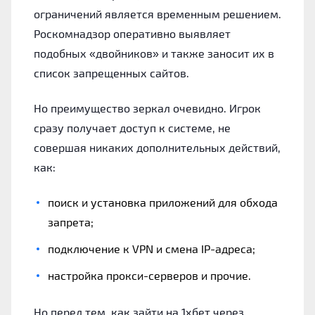
ограничений является временным решением.
Роскомнадзор оперативно выявляет
подобных «двойников» и также заносит их в
список запрещенных сайтов.
Но преимущество зеркал очевидно. Игрок
сразу получает доступ к системе, не
совершая никаких дополнительных действий,
как:
поиск и установка приложений для обхода
запрета;
подключение к VPN и смена IP-адреса;
настройка прокси-серверов и прочие.
Но перед тем, как зайти на 1хбет через