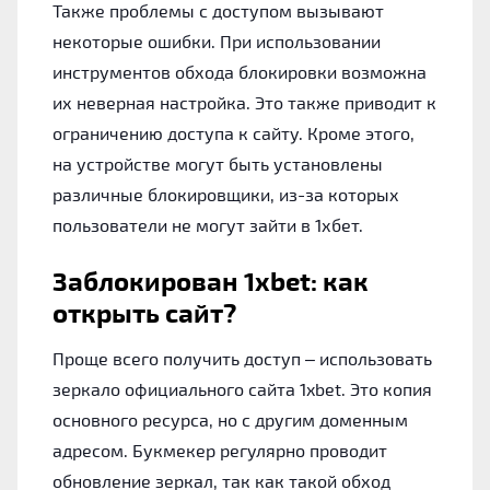
Также проблемы с доступом вызывают
некоторые ошибки. При использовании
инструментов обхода блокировки возможна
их неверная настройка. Это также приводит к
ограничению доступа к сайту. Кроме этого,
на устройстве могут быть установлены
различные блокировщики, из-за которых
пользователи не могут зайти в 1хбет.
Заблокирован 1xbet: как
открыть сайт?
Проще всего получить доступ – использовать
зеркало официального сайта 1xbet. Это копия
основного ресурса, но с другим доменным
адресом. Букмекер регулярно проводит
обновление зеркал, так как такой обход