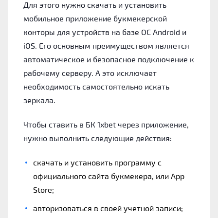
Для этого нужно скачать и установить
мобильное приложение букмекерской
конторы для устройств на базе ОС Android и
iOS. Его основным преимуществом является
автоматическое и безопасное подключение к
рабочему серверу. А это исключает
необходимость самостоятельно искать
зеркала.
Чтобы ставить в БК 1xbet через приложение,
нужно выполнить следующие действия:
скачать и установить программу с
официального сайта букмекера, или App
Store;
авторизоваться в своей учетной записи;