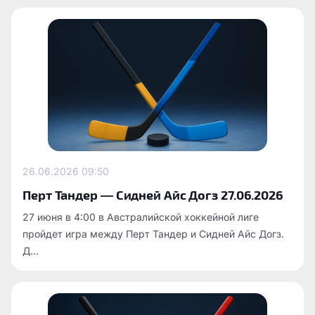
26.06.2026
09:50
Перт Тандер — Сидней Айс Догз 27.06.2026
27 июня в 4:00 в Австралийской хоккейной лиге
пройдет игра между Перт Тандер и Сидней Айс Догз.
Д...