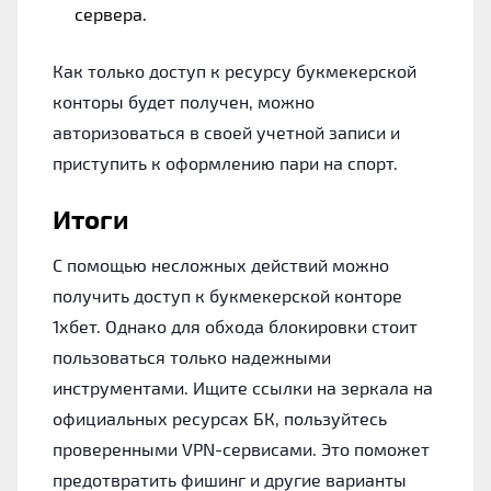
сервера.
Как только доступ к ресурсу букмекерской
конторы будет получен, можно
авторизоваться в своей учетной записи и
приступить к оформлению пари на спорт.
Итоги
С помощью несложных действий можно
получить доступ к букмекерской конторе
1хбет. Однако для обхода блокировки стоит
пользоваться только надежными
инструментами. Ищите ссылки на зеркала на
официальных ресурсах БК, пользуйтесь
проверенными VPN-сервисами. Это поможет
предотвратить фишинг и другие варианты