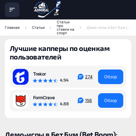
Статьи
про
Главная
Статьи
Демо-игры в Бет Бум (Bet Boom): запуск бесплатно и без регистрации
ставки на
спорт
Лучшие капперы по оценкам
пользователей
Trekor
274
Обзор
4.94
FormCrave
156
Обзор
4.88
Демо-игры в Бет Бум (Bet Boom):