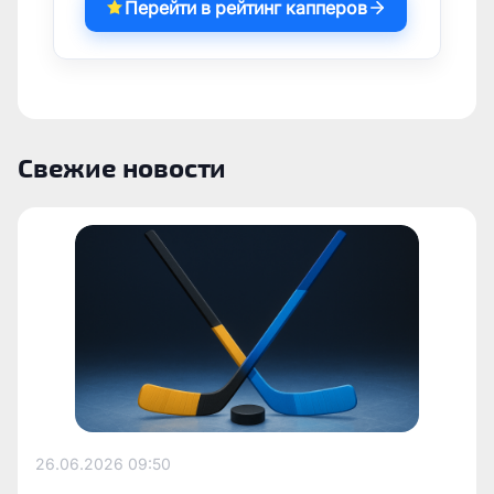
Перейти в рейтинг капперов
Свежие новости
26.06.2026
09:50