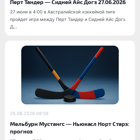
Перт Тандер — Сидней Айс Догз 27.06.2026
27 июня в 4:00 в Австралийской хоккейной лиге
пройдет игра между Перт Тандер и Сидней Айс Догз.
Д...
26.06.2026
08:59
Мельбурн Мустангс — Ньюкасл Норт Старз:
прогноз