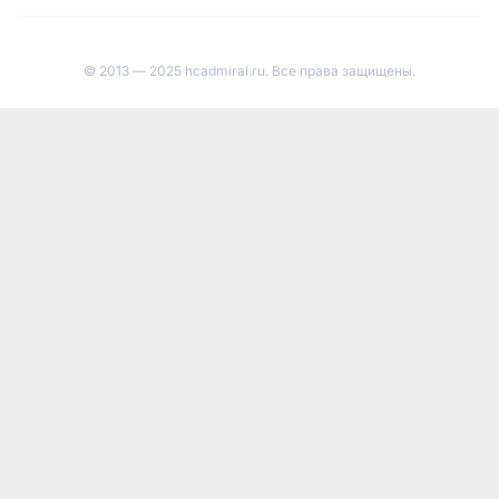
© 2013 — 2025 hcadmiral.ru. Все права защищены.