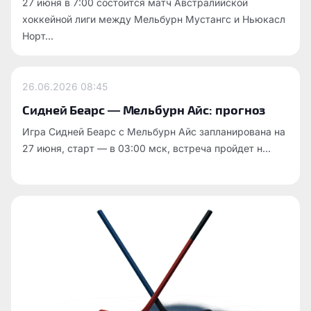
27 июня в 7:00 состоится матч Австралийской
хоккейной лиги между Мельбурн Мустангс и Ньюкасл
Норт...
26.06.2026
08:45
Сидней Беарс — Мельбурн Айс: прогноз
Игра Сидней Беарс с Мельбурн Айс запланирована на
27 июня, старт — в 03:00 мск, встреча пройдет н...