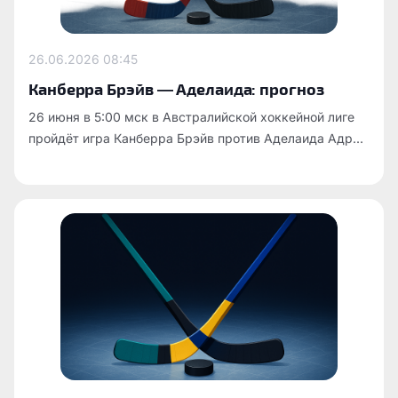
26.06.2026
08:45
Канберра Брэйв — Аделаида: прогноз
26 июня в 5:00 мск в Австралийской хоккейной лиге
пройдёт игра Канберра Брэйв против Аделаида Адр...