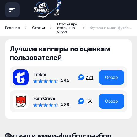
Статьи про
Главная
Статьи
ставки на
Футзал и мини-футбол: разбор ставок, нюансы и советы
спорт
Лучшие капперы по оценкам
пользователей
Trekor
274
Обзор
4.94
FormCrave
156
Обзор
4.88
Футзал и мини-футбол: разбор