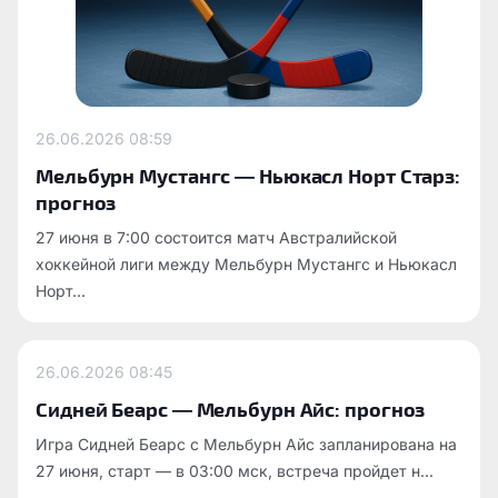
26.06.2026
08:59
Мельбурн Мустангс — Ньюкасл Норт Старз:
прогноз
27 июня в 7:00 состоится матч Австралийской
хоккейной лиги между Мельбурн Мустангс и Ньюкасл
Норт...
26.06.2026
08:45
Сидней Беарс — Мельбурн Айс: прогноз
Игра Сидней Беарс с Мельбурн Айс запланирована на
27 июня, старт — в 03:00 мск, встреча пройдет н...