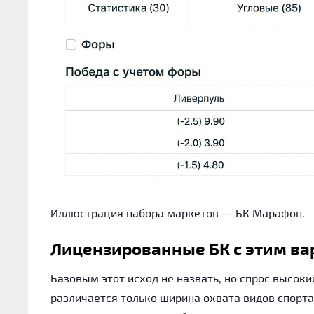
Иллюстрация набора маркетов — БК Марафон.
Лицензированные БК с этим в
Базовым этот исход не назвать, но спрос высоки
различается только ширина охвата видов спорта