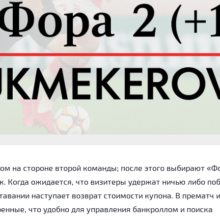
сом на стороне второй команды; после этого выбирают «Ф
к. Когда ожидается, что визитеры удержат ничью либо поб
тавании наступает возврат стоимости купона. В прематч и
енные, что удобно для управления банкроллом и поиска