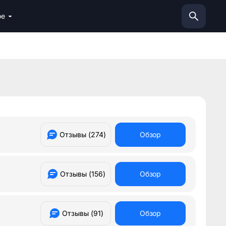
ое
апперов
ами в Телеграмм
букмекеров
оккей
Отзывы (
274
)
Обзор
Отзывы (
156
)
Обзор
Отзывы (
91
)
Обзор