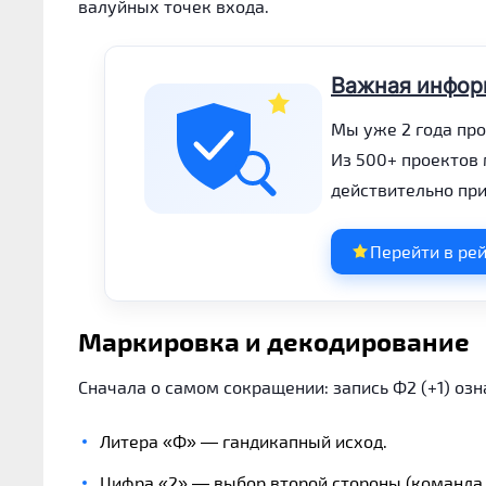
валуйных точек входа.
Важная инфор
Мы уже 2 года пр
Из 500+ проектов
действительно при
Перейти в ре
Маркировка и декодирование
Сначала о самом сокращении: запись Ф2 (+1) оз
Литера «Ф» — гандикапный исход.
Цифра «2» — выбор второй стороны (команда 