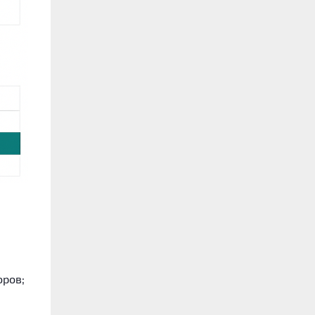
оров;