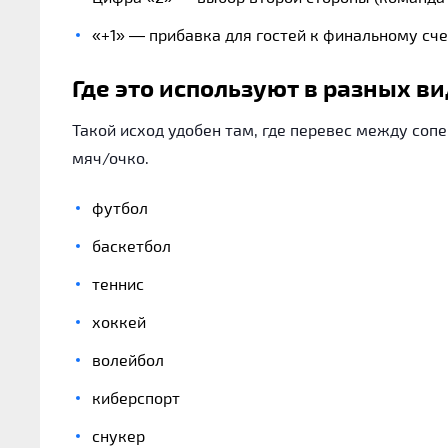
«+1» — прибавка для гостей к финальному сче
Где это используют в разных ви
Такой исход удобен там, где перевес между соп
мяч/очко.
футбол
баскетбол
теннис
хоккей
волейбол
киберспорт
снукер