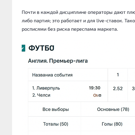
Почти в каждой дисциплине операторы дают плюс
либо партия; это работает и для live-ставок. Т
росписями без риска переспама маркета.