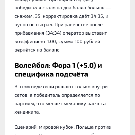
победителя стало на два балла больше —
скажем, 35, корректировка даёт 34:35, и
купон не сыграл. При равенстве после
прибавления (34:34) оператор выставит
коэффициент 1.00, сумма 100 рублей
вернётся на баланс.
Волейбол: Фора 1 (+5.0) и
специфика подсчёта
В этом виде очки решают только внутри
сетов, а победитель определяется по
партиям, что меняет механику расчёта
хендикапа.
Сценарий: мировой кубок, Польша против