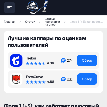
Статьи
Главная
Статьи
про ставки
Фора 1 (+5): как работает плюсовый гандикап и расчёт пари
на спорт
Лучшие капперы по оценкам
пользователей
Trekor
274
Обзор
4.94
FormCrave
156
Обзор
4.88
Фора 1 (+5): как работает плюсовый