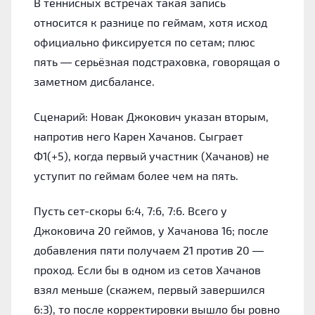
В теннисных встречах такая запись
относится к разнице по геймам, хотя исход
официально фиксируется по сетам; плюс
пять — серьёзная подстраховка, говорящая о
заметном дисбалансе.
Сценарий: Новак Джокович указан вторым,
напротив него Карен Хачанов. Сыграет
Ф1(+5), когда первый участник (Хачанов) не
уступит по геймам более чем на пять.
Пусть сет-скоры 6:4, 7:6, 7:6. Всего у
Джоковича 20 геймов, у Хачанова 16; после
добавления пяти получаем 21 против 20 —
проход. Если бы в одном из сетов Хачанов
взял меньше (скажем, первый завершился
6:3), то после корректировки вышло бы ровно