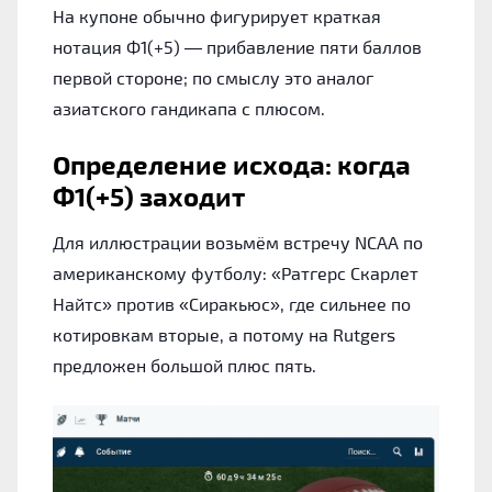
На купоне обычно фигурирует краткая
нотация Ф1(+5) — прибавление пяти баллов
первой стороне; по смыслу это аналог
азиатского гандикапа с плюсом.
Определение исхода: когда
Ф1(+5) заходит
Для иллюстрации возьмём встречу NCAA по
американскому футболу: «Ратгерс Скарлет
Найтс» против «Сиракьюс», где сильнее по
котировкам вторые, а потому на Rutgers
предложен большой плюс пять.