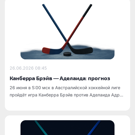
26.06.2026
08:45
Канберра Брэйв — Аделаида: прогноз
26 июня в 5:00 мск в Австралийской хоккейной лиге
пройдёт игра Канберра Брэйв против Аделаида Адр...