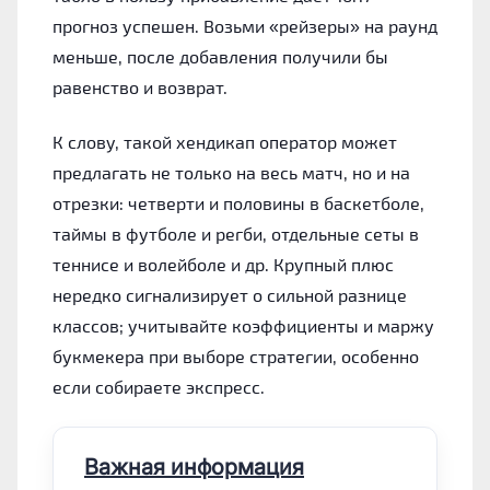
прогноз успешен. Возьми «рейзеры» на раунд
меньше, после добавления получили бы
равенство и возврат.
К слову, такой хендикап оператор может
предлагать не только на весь матч, но и на
отрезки: четверти и половины в баскетболе,
таймы в футболе и регби, отдельные сеты в
теннисе и волейболе и др. Крупный плюс
нередко сигнализирует о сильной разнице
классов; учитывайте коэффициенты и маржу
букмекера при выборе стратегии, особенно
если собираете экспресс.
Важная информация