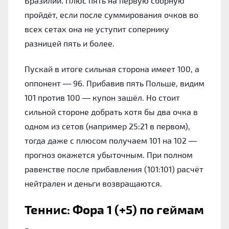
Бразилии. Плюс пять на первую сборную
пройдёт, если после суммирования очков во
всех сетах она не уступит сопернику
разницей пять и более.
Пускай в итоге сильная сторона имеет 100, а
оппонент — 96. Прибавив пять Польше, видим
101 против 100 — купон зашёл. Но стоит
сильной стороне добрать хотя бы два очка в
одном из сетов (например 25:21 в первом),
тогда даже с плюсом получаем 101 на 102 —
прогноз окажется убыточным. При полном
равенстве после прибавления (101:101) расчёт
нейтрален и деньги возвращаются.
Теннис: Фора 1 (+5) по геймам