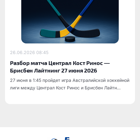
26.06.2026
08:45
Разбор матча Централ Кост Ринос —
Брисбен Лайтнинг 27 июня 2026
27 июня в 1:45 пройдет игра Австралийской хоккейной
лиги между Централ Кост Ринос и Брисбен Лайтн...