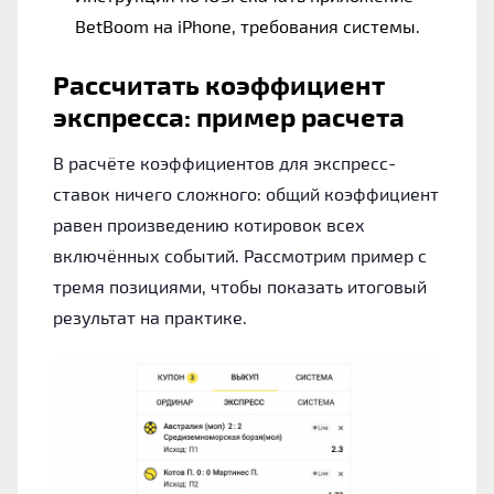
BetBoom на iPhone, требования системы.
Рассчитать коэффициент
экспресса: пример расчета
В расчёте коэффициентов для экспресс-
ставок ничего сложного: общий коэффициент
равен произведению котировок всех
включённых событий. Рассмотрим пример с
тремя позициями, чтобы показать итоговый
результат на практике.