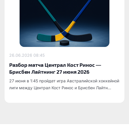
26.06.2026
08:45
Разбор матча Централ Кост Ринос —
Брисбен Лайтнинг 27 июня 2026
27 июня в 1:45 пройдет игра Австралийской хоккейной
лиги между Централ Кост Ринос и Брисбен Лайтн...