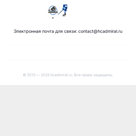
Электронная почта для связи: contact@hcadmiral.ru
© 2013 — 2025 hcadmiral.ru. Все права защищены.