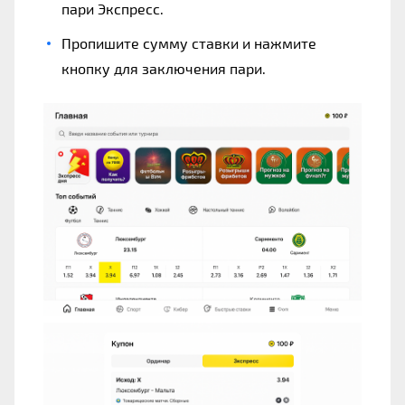
пари Экспресс.
Пропишите сумму ставки и нажмите
кнопку для заключения пари.