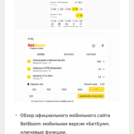
Обзор официального мобильного сайта
BetBoom: мобильная версия «БетБум»,
ключевые функции.