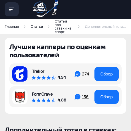
Статьи
про
Главная
Статьи
Дополнительный тотал в ставках: понятие, примеры и советы
ставки на
спорт
Лучшие капперы по оценкам
пользователей
Trekor
274
Обзор
4.94
FormCrave
156
Обзор
4.88
Дополнительный тотал в ставках: