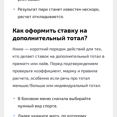
Результат пари станет известен нескоро,
расчет откладывается.
Как оформить ставку на
дополнительный тотал?
Ниже — короткий порядок действий для тех,
кто делает ставок на дополнительный тотал в
прематч или лайв. Перед подтверждением
проверьте коэффициент, маржу и правила
расчета, особенно если речь про тотал
меньше/больше или индивидуальный тотал.
В боковом меню сначала выбирайте
нужный вид спорта.
Далее укажите матч, по которому