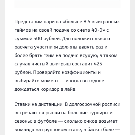
Представим пари на «больше 8.5 выигранных
геймов на своей подаче со счета 40-0» с
суммой 500 рублей. Для положительного
расчета участники должны девять раз и
более брать гейм на подаче всухую; в таком
случае чистый выигрыш составит 425
рублей. Проверяйте коэффициенты и
выбирайте момент — иногда выгоднее
дождаться коридор в лайв.
Ставки на дистанции. В долгосрочной росписи
встречаются рынки на большие турниры и
сезоны: в футболе — сколько очков возьмет
команда на групповом этапе, в баскетболе —