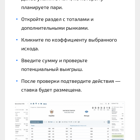
планируете пари.
Откройте раздел с тоталами и
дополнительными рынками.
Кликните по коэффициенту выбранного
исхода.
Введите сумму и проверьте
потенциальный выигрыш.
После проверки подтвердите действия —
ставка будет размещена.