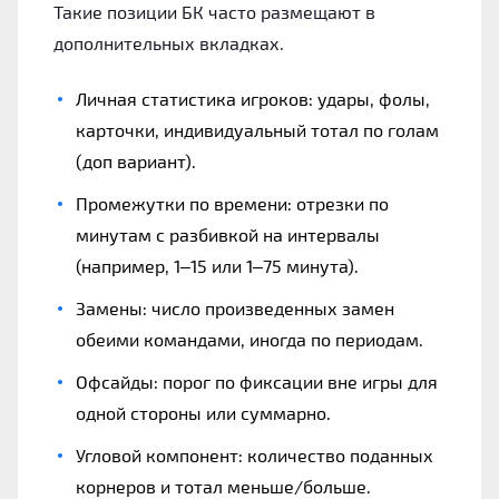
Такие позиции БК часто размещают в
дополнительных вкладках.
Личная статистика игроков: удары, фолы,
карточки, индивидуальный тотал по голам
(доп вариант).
Промежутки по времени: отрезки по
минутам с разбивкой на интервалы
(например, 1–15 или 1–75 минута).
Замены: число произведенных замен
обеими командами, иногда по периодам.
Офсайды: порог по фиксации вне игры для
одной стороны или суммарно.
Угловой компонент: количество поданных
корнеров и тотал меньше/больше.