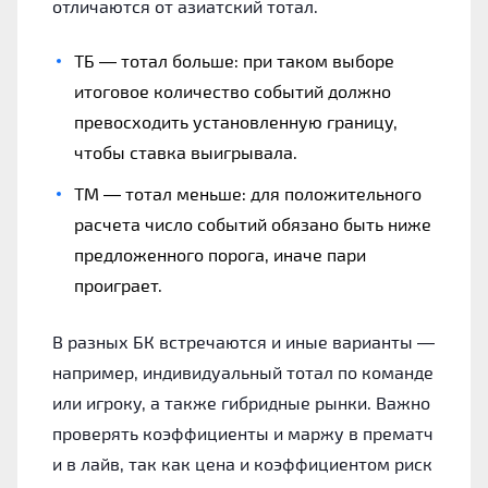
отличаются от азиатский тотал.
ТБ — тотал больше: при таком выборе
итоговое количество событий должно
превосходить установленную границу,
чтобы ставка выигрывала.
ТМ — тотал меньше: для положительного
расчета число событий обязано быть ниже
предложенного порога, иначе пари
проиграет.
В разных БК встречаются и иные варианты —
например, индивидуальный тотал по команде
или игроку, а также гибридные рынки. Важно
проверять коэффициенты и маржу в прематч
и в лайв, так как цена и коэффициентом риск