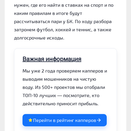
нужен, где его найти в ставках на спорт и по
каким правилам в итоге будут
рассчитываться пари у БК. По ходу разбора
затронем футбол, хоккей и теннис, а также
долгосрочные исходы.
Важная информация
Мы уже 2 года проверяем капперов и
выводим мошенников на чистую
воду. Из 500+ проектов мы отобрали
ТОП-10 лучших — посмотрите, кто
действительно приносит прибыль.
Перейти в рейтинг капперов