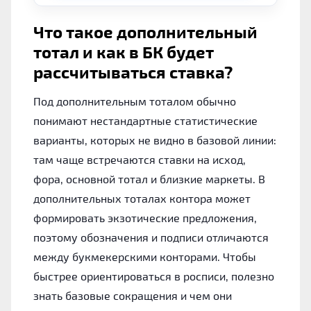
Что такое дополнительный
тотал и как в БК будет
рассчитываться ставка?
Под дополнительным тоталом обычно
понимают нестандартные статистические
варианты, которых не видно в базовой линии:
там чаще встречаются ставки на исход,
фора, основной тотал и близкие маркеты. В
дополнительных тоталах контора может
формировать экзотические предложения,
поэтому обозначения и подписи отличаются
между букмекерскими конторами. Чтобы
быстрее ориентироваться в росписи, полезно
знать базовые сокращения и чем они