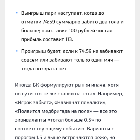
Выигрыш пари наступает, когда до
отметки 74:59 суммарно забито два гола и
больше; при ставке 100 рублей чистая
прибыль составит 113.
Проигрыш будет, если к 74:59 не забивают
совсем или забивают только один мяч —
тогда возврата нет.
Иногда БК формулируют рынки иначе, хотя
по сути это те же ставки на тотал. Например,
«Игрок забьет», «Назначат пенальти»,
«Появится медбригада на поле» — все это
эквиваленты «тотал больше 0.5» по
соответствующему событию. Варианты с
порогом 1.5 и выше встречаются реже, но