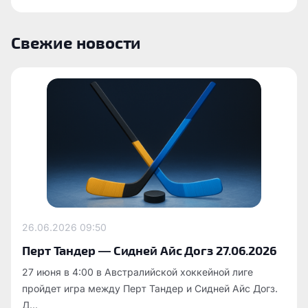
Свежие новости
26.06.2026
09:50
Перт Тандер — Сидней Айс Догз 27.06.2026
27 июня в 4:00 в Австралийской хоккейной лиге
пройдет игра между Перт Тандер и Сидней Айс Догз.
Д...