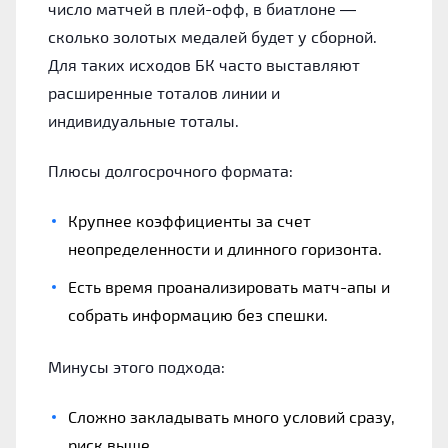
число матчей в плей-офф, в биатлоне —
сколько золотых медалей будет у сборной.
Для таких исходов БК часто выставляют
расширенные тоталов линии и
индивидуальные тоталы.
Плюсы долгосрочного формата:
Крупнее коэффициенты за счет
неопределенности и длинного горизонта.
Есть время проанализировать матч-апы и
собрать информацию без спешки.
Минусы этого подхода:
Сложно закладывать много условий сразу,
риск выше.