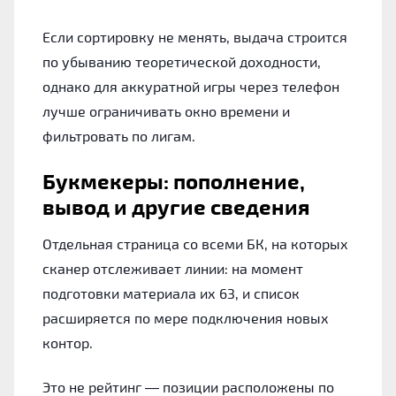
Если сортировку не менять, выдача строится
по убыванию теоретической доходности,
однако для аккуратной игры через телефон
лучше ограничивать окно времени и
фильтровать по лигам.
Букмекеры: пополнение,
вывод и другие сведения
Отдельная страница со всеми БК, на которых
сканер отслеживает линии: на момент
подготовки материала их 63, и список
расширяется по мере подключения новых
контор.
Это не рейтинг — позиции расположены по