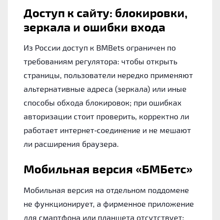
Доступ к сайту: блокировки,
зеркала и ошибки входа
Из России доступ к BMBets ограничен по
требованиям регулятора: чтобы открыть
страницы, пользователи нередко применяют
альтернативные адреса (зеркала) или иные
способы обхода блокировок; при ошибках
авторизации стоит проверить, корректно ли
работает интернет‑соединение и не мешают
ли расширения браузера.
Мобильная версия «БМБетс»
Мобильная версия на отдельном поддомене
не функционирует, а фирменное приложение
для смартфона или планшета отсутствует;