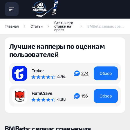
Статьи про
Главная
Статьи
ставки на
BMBets: сервис сравнения коэффициентов online
спорт
Лучшие капперы по оценкам
пользователей
Trekor
274
Обзор
4.94
FormCrave
156
Обзор
4.88
BMBets: сервис сравнения