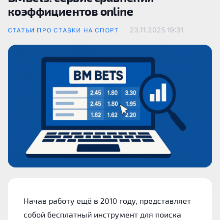
коэффициентов online
23.11.2025
19:31
СТАТЬИ ПРО СТАВКИ НА СПОРТ
Начав работу ещё в 2010 году, представляет
собой бесплатный инструмент для поиска