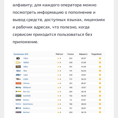
алфавиту; для каждого оператора можно
посмотреть информацию о пополнение и
вывод средств, доступных языках, лицензиях
и рабочих адресах, что полезно, когда
сервисом приходится пользоваться без
приложение.