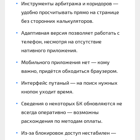
Инструменты арбитража и коридоров —
удобно просчитывать прямо на странице
без сторонних калькуляторов.
Адаптивная версия позволяет работать с
телефон, несмотря на отсутствие
нативного приложения.
Мобильного приложения нет — кому
важно, придётся обходиться браузером.
Интерфейс путаный — на поиск нужных
кнопок уходит время.
Сведения о некоторых БК обновляются не
всегда оперативно — возможны
расхождения по методам оплаты.
Из‑за блокировок доступ нестабилен —