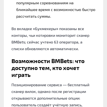
популярным соревнованиям на
ближайшее время с возможностью быстро
рассчитать суммы.
Во вкладке «Букмекеры» показаны все
конторы, чьи котировки мониторит сканер
BMBets; сейчас учтено 63 оператора, а
списки обновляются автоматически.
Возможности BMBets: что
доступно тем, кто хочет
играть
Позиционирование сервиса — бесплатный
сканер вилок, однако после регистрации
открываются дополнительные опции:
пользователь создаёт учётную запись,