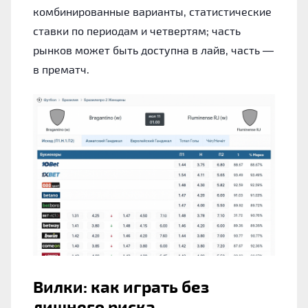
комбинированные варианты, статистические
ставки по периодам и четвертям; часть
рынков может быть доступна в лайв, часть —
в прематч.
Вилки: как играть без
лишнего риска