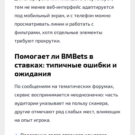
тем не менее веб‑интерфейс адаптируется
под мобильный экран, и с телефон можно
просматривать линии и работать с
фильтрами, хотя отдельные элементы
требуют прокрутки.
Помогает ли BMBets в
ставках: типичные ошибки и
ожидания
По сообщениям на тематических форумах,
сервис воспринимается неоднозначно: часть
аудитории указывает на пользу сканера,
другие отмечают ряд слабых мест, влияющих
на опыт игрока.
Поддержка долго отвечает или вовсе