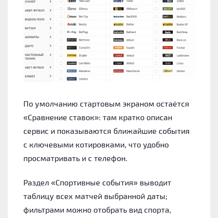
По умолчанию стартовым экраном остаётся
«Сравнение ставок»: там кратко описан
сервис и показываются ближайшие события
с ключевыми котировками, что удобно
просматривать и с телефон.
Раздел «Спортивные события» выводит
таблицу всех матчей выбранной даты;
фильтрами можно отобрать вид спорта,