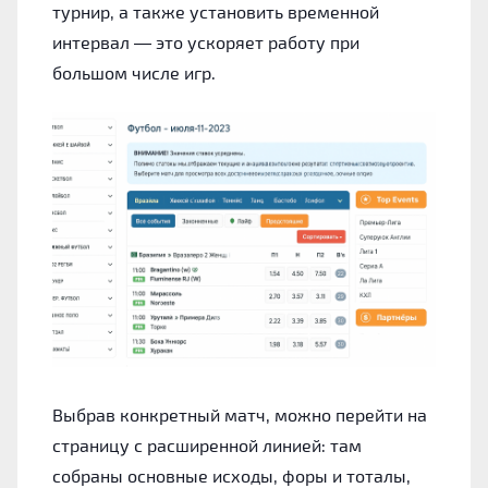
турнир, а также установить временной
интервал — это ускоряет работу при
большом числе игр.
Выбрав конкретный матч, можно перейти на
страницу с расширенной линией: там
собраны основные исходы, форы и тоталы,