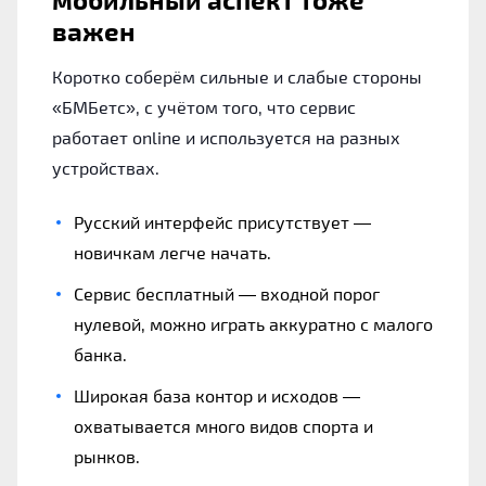
важен
Коротко соберём сильные и слабые стороны
«БМБетс», с учётом того, что сервис
работает online и используется на разных
устройствах.
Русский интерфейс присутствует —
новичкам легче начать.
Сервис бесплатный — входной порог
нулевой, можно играть аккуратно с малого
банка.
Широкая база контор и исходов —
охватывается много видов спорта и
рынков.