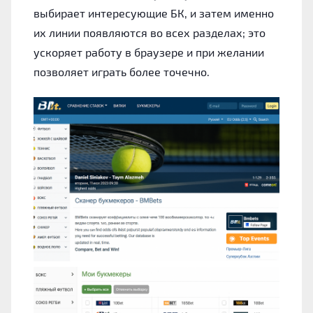
выбирает интересующие БК, и затем именно
их линии появляются во всех разделах; это
ускоряет работу в браузере и при желании
позволяет играть более точечно.