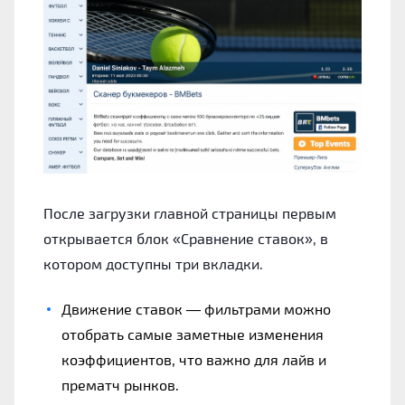
После загрузки главной страницы первым
открывается блок «Сравнение ставок», в
котором доступны три вкладки.
Движение ставок — фильтрами можно
отобрать самые заметные изменения
коэффициентов, что важно для лайв и
прематч рынков.