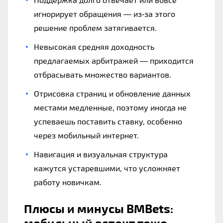
игнорирует обращения — из‑за этого
решение проблем затягивается.
Невысокая средняя доходность
предлагаемых арбитражей — приходится
отбрасывать множество вариантов.
Отрисовка страниц и обновление данных
местами медленные, поэтому иногда не
успеваешь поставить ставку, особенно
через мобильный интернет.
Навигация и визуальная структура
кажутся устаревшими, что усложняет
работу новичкам.
Плюсы и минусы BMBets:
мобильный аспект тоже