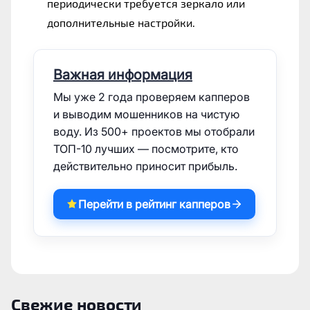
периодически требуется зеркало или
дополнительные настройки.
Важная информация
Мы уже 2 года проверяем капперов
и выводим мошенников на чистую
воду. Из 500+ проектов мы отобрали
ТОП-10 лучших — посмотрите, кто
действительно приносит прибыль.
Перейти в рейтинг капперов
Свежие новости