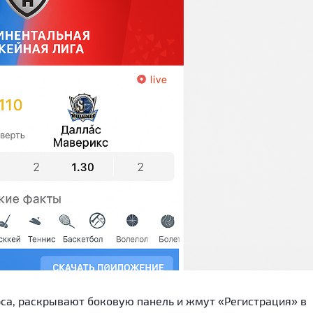
са, раскрывают боковую панель и жмут «Регистрация» в