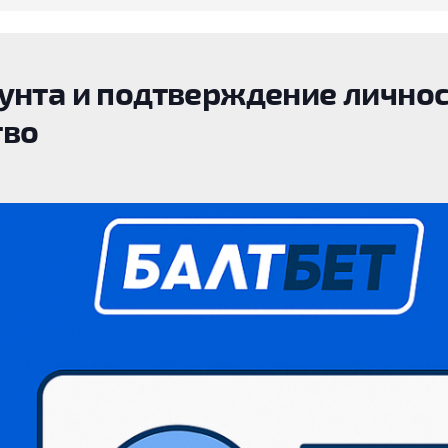
унта и подтверждение лично
тво