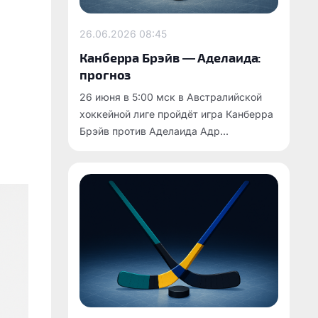
26.06.2026
08:45
Канберра Брэйв — Аделаида:
прогноз
26 июня в 5:00 мск в Австралийской
хоккейной лиге пройдёт игра Канберра
Брэйв против Аделаида Адр...