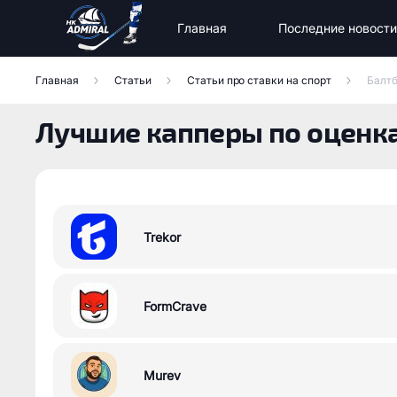
Главная
Последние новости
Новости команды
Новости МХК «Тайфун»
Состав команды Адмирал
Главная
Статьи
Статьи про ставки на спорт
Балтб
Лучшие капперы по оценк
Trekor
FormCrave
Murev