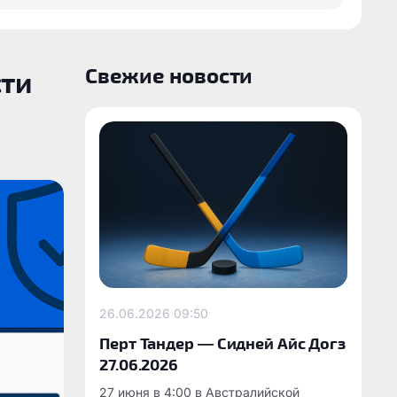
Свежие новости
сти
26.06.2026
09:50
Перт Тандер — Сидней Айс Догз
27.06.2026
27 июня в 4:00 в Австралийской