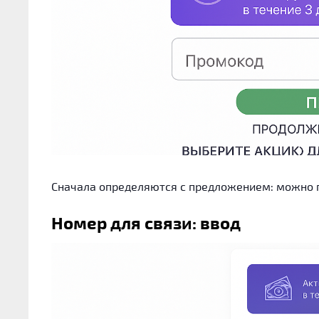
Сначала определяются с предложением: можно п
Номер для связи: ввод