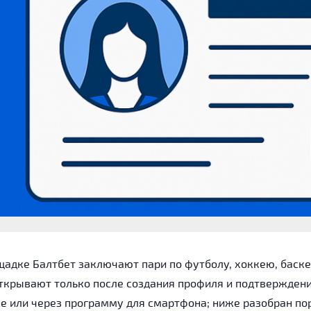
щадке Балтбет заключают пари по футболу, хоккею, баске
открывают только после создания профиля и подтвержден
се или через программу для смартфона; ниже разобран по