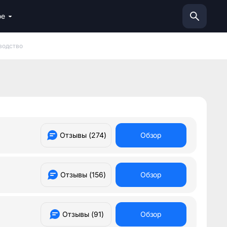
ое
апперов
ами в Телеграмм
букмекеров
оккей
водство
Отзывы (
274
)
Обзор
Отзывы (
156
)
Обзор
Отзывы (
91
)
Обзор