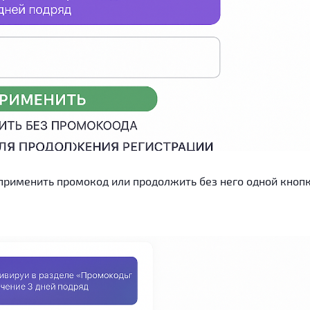
рименить промокод или продолжить без него одной кнопк