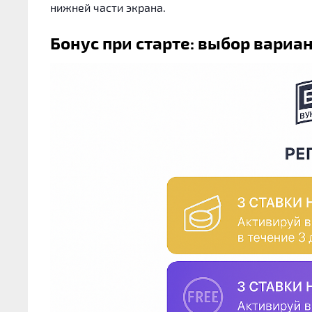
нижней части экрана.
Бонус при старте: выбор вариа