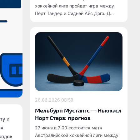
хоккейной лиге пройдет игра между
Перт Тандер и Сидней Айс Догз. Д...
26.06.2026
08:59
Мельбурн Мустангс — Ньюкасл
Норт Старз: прогноз
ту и
ия
27 июня в 7:00 состоится матч
Австралийской хоккейной лиги между
рядок