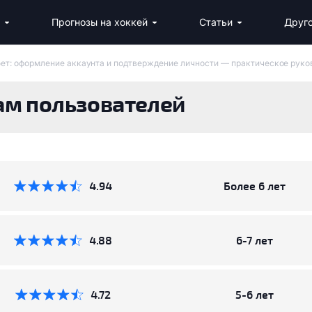
Прогнозы на хоккей
Статьи
Друг
Лучшие стратегии ставок на хоккей
Рейтинг к
Каналы со ставк
Рейтинг 
Рейтинг букмекеров на х
ет: оформление аккаунта и подтверждение личности — практическое руко
ам пользователей
4.94
Более 6 лет
4.88
6-7 лет
4.72
5-6 лет