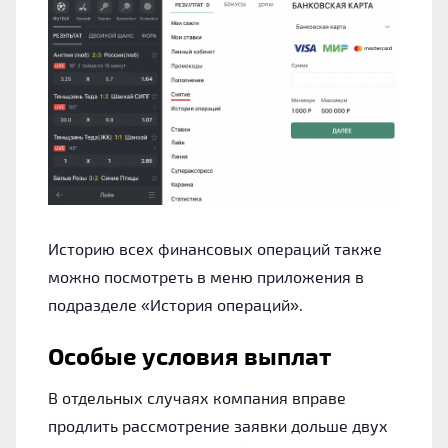
Историю всех финансовых операций также
можно посмотреть в меню приложения в
подразделе «История операций».
Особые условия выплат
В отдельных случаях компания вправе
продлить рассмотрение заявки дольше двух