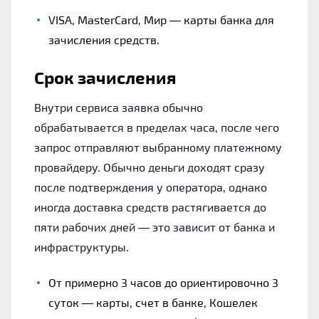
VISA, MasterCard, Мир — карты банка для
зачисления средств.
Срок зачисления
Внутри сервиса заявка обычно
обрабатывается в пределах часа, после чего
запрос отправляют выбранному платежному
провайдеру. Обычно деньги доходят сразу
после подтверждения у оператора, однако
иногда доставка средств растягивается до
пяти рабочих дней — это зависит от банка и
инфраструктуры.
От примерно 3 часов до ориентировочно 3
суток — карты, счет в банке, Кошелек