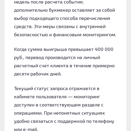
недель после расчета события;
дополнительно букмекер оставляет за собой
выбор подходящего способа перечисления
средств. Эти меры связаны с внутренней
безопасностью и финансовым мониторингом.
Когда сумма выигрыша превышает 400 000
руб., перевод производится на личный
расчетный счет клиента в течение примерно
десяти рабочих дней.
Текущий статус запроса отражается в
кабинете пользователя — мониторинг
доступен в соответствующем разделе с
операциями. При непонятных ситуациях
удобно связаться с поддержкой по телефону
или e-mail.