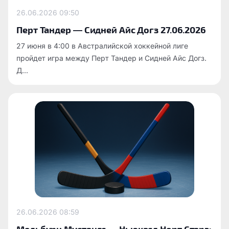
26.06.2026
09:50
Перт Тандер — Сидней Айс Догз 27.06.2026
27 июня в 4:00 в Австралийской хоккейной лиге
пройдет игра между Перт Тандер и Сидней Айс Догз.
Д...
26.06.2026
08:59
Мельбурн Мустангс — Ньюкасл Норт Старз: