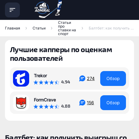
Статьи
про
Главная
Статьи
Балтбет: как получить выигрыш со счета — каналы, сроки и лимиты
ставки на
спорт
Лучшие капперы по оценкам
пользователей
Trekor
274
Обзор
4.94
FormCrave
156
Обзор
4.88
Балтбет: как получить выигрыш со