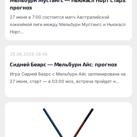
прогноз
27 июня в 7:00 состоится матч Австралийской
хоккейной лиги между Мельбурн Мустангс и Ньюкасл
Норт...
26.06.2026
08:45
Сидней Беарс — Мельбурн Айс: прогноз
Игра Сидней Беарс с Мельбурн Айс запланирована на
27 июня, старт — в 03:00 мск, встреча пройдет н...