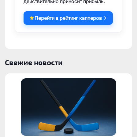
действительно приносит прибыль.
Перейти в рейтинг капперов
Свежие новости