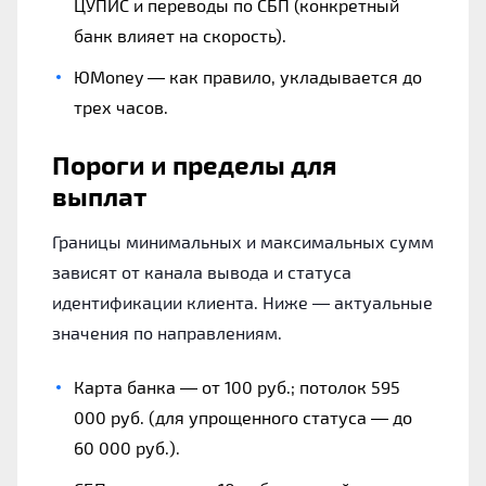
ЦУПИС и переводы по СБП (конкретный
банк влияет на скорость).
ЮMoney — как правило, укладывается до
трех часов.
Пороги и пределы для
выплат
Границы минимальных и максимальных сумм
зависят от канала вывода и статуса
идентификации клиента. Ниже — актуальные
значения по направлениям.
Карта банка — от 100 руб.; потолок 595
000 руб. (для упрощенного статуса — до
60 000 руб.).