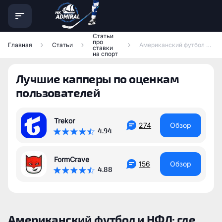
Статьи
про
Главная
Статьи
Американский футбол и НФЛ: где ставить, какие рынки и как анализировать
ставки
на спорт
Лучшие капперы по оценкам
пользователей
Trekor
274
Обзор
4.94
FormCrave
156
Обзор
4.88
Американский футбол и НФЛ: где