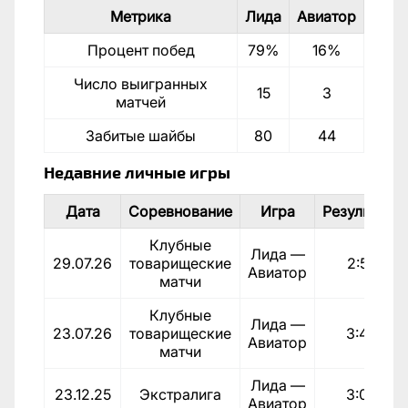
Метрика
Лида
Авиатор
Процент побед
79%
16%
Число выигранных
15
3
матчей
Забитые шайбы
80
44
Недавние личные игры
Дата
Соревнование
Игра
Результат
Клубные
Лида —
29.07.26
товарищеские
2:5
Авиатор
матчи
Клубные
Лида —
23.07.26
товарищеские
3:4
Авиатор
матчи
Лида —
23.12.25
Экстралига
3:0
Авиатор