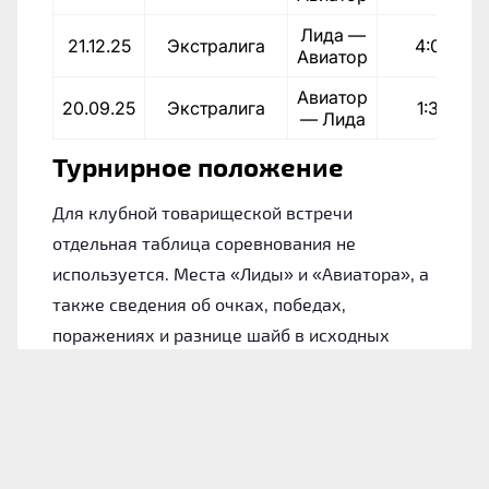
Лида —
21.12.25
Экстралига
4:0
Авиатор
Авиатор
20.09.25
Экстралига
1:3
— Лида
Турнирное положение
Для клубной товарищеской встречи
отдельная таблица соревнования не
используется. Места «Лиды» и «Авиатора», а
также сведения об очках, победах,
поражениях и разнице шайб в исходных
материалах не указаны.
Лида: форма команды
Для понимания состояния хозяев обратимся