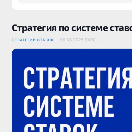
Стратегия по системе став
09.08.2025
19:00
СТРАТЕГИИ СТАВОК