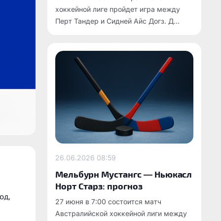
хоккейной лиге пройдет игра между
Перт Тандер и Сидней Айс Догз. Д...
26.06.2026
08:59
Мельбурн Мустангс — Ньюкасл
Норт Старз: прогноз
од,
27 июня в 7:00 состоится матч
Австралийской хоккейной лиги между