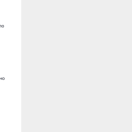
по
но