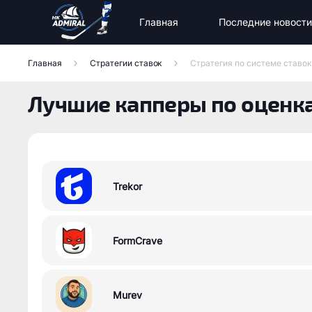
Главная
Последние новости
Новости команды
Новости МХК «Тайфун»
Состав команды Адмирал
Главная
Стратегии ставок
Стратегия по системе ставок
Лучшие капперы по оценк
Trekor
FormCrave
Murev