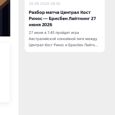
26.06.2026
08:45
Разбор матча Централ Кост
Ринос — Брисбен Лайтнинг 27
июня 2026
27 июня в 1:45 пройдет игра
Австралийской хоккейной лиги между
Централ Кост Ринос и Брисбен Лайтн...