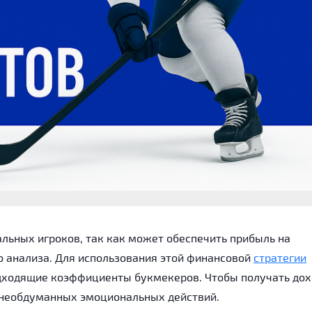
льных игроков, так как может обеспечить прибыль на
о анализа. Для использования этой финансовой
стратегии
ходящие коэффициенты букмекеров. Чтобы получать дох
 необдуманных эмоциональных действий.