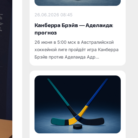
26.06.2026
08:45
Канберра Брэйв — Аделаида:
прогноз
26 июня в 5:00 мск в Австралийской
хоккейной лиге пройдёт игра Канберра
Брэйв против Аделаида Адр...