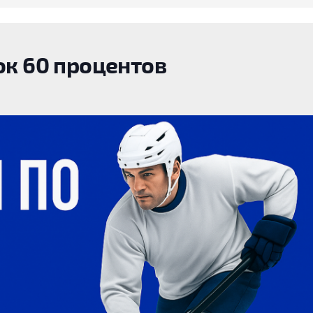
ок 60 процентов