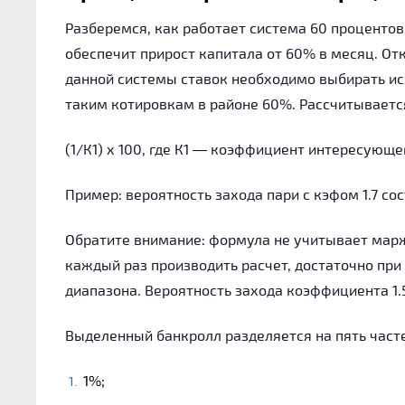
Разберемся, как работает система 60 процентов.
обеспечит прирост капитала от 60% в месяц. От
данной системы ставок необходимо выбирать ис
таким котировкам в районе 60%. Рассчитываетс
(1/К1) х 100, где К1 — коэффициент интересующе
Пример: вероятность захода пари с кэфом 1.7 соста
Обратите внимание: формула не учитывает марж
каждый раз производить расчет, достаточно пр
диапазона. Вероятность захода коэффициента 1.5
Выделенный банкролл разделяется на пять част
1%;