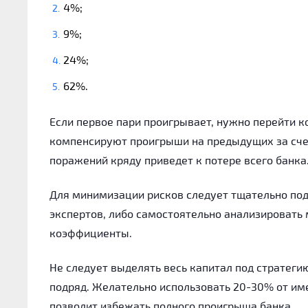
4%;
9%;
24%;
62%.
Если первое пари проигрывает, нужно перейти к
компенсируют проигрыши на предыдущих за сче
поражений кряду приведет к потере всего банка
Для минимизации рисков следует тщательно под
экспертов, либо самостоятельно анализировать 
коэффициенты.
Не следует выделять весь капитал под стратеги
подряд. Желательно использовать 20-30% от им
позволит избежать полного проигрыша банка.