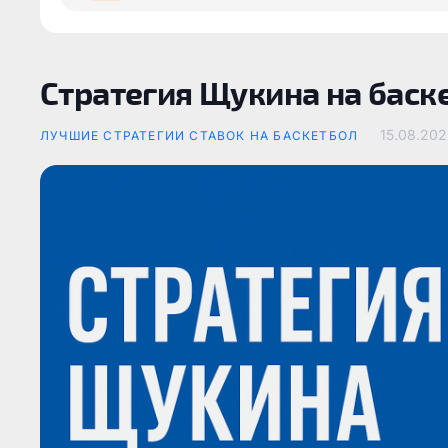
Стратегия Щукина на баске
15.08.202
ЛУЧШИЕ СТРАТЕГИИ СТАВОК НА БАСКЕТБОЛ