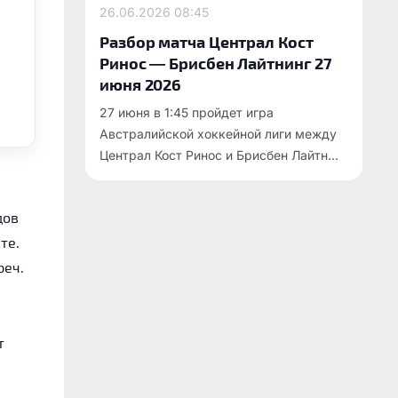
26.06.2026
08:45
Разбор матча Централ Кост
Ринос — Брисбен Лайтнинг 27
июня 2026
27 июня в 1:45 пройдет игра
Австралийской хоккейной лиги между
Централ Кост Ринос и Брисбен Лайтн...
дов
те.
реч.
т