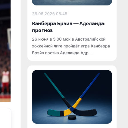
26.06.2026
08:45
Канберра Брэйв — Аделаида:
прогноз
26 июня в 5:00 мск в Австралийской
хоккейной лиге пройдёт игра Канберра
Брэйв против Аделаида Адр...