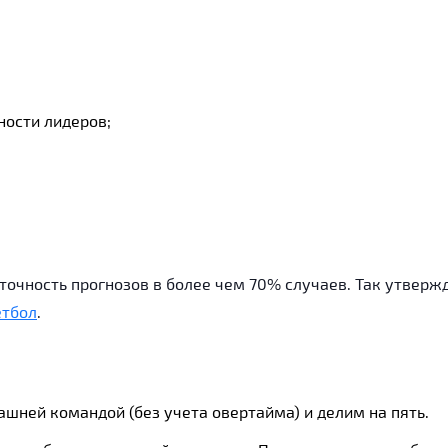
ности лидеров;
точность прогнозов в более чем 70% случаев. Так утверж
етбол
.
ней командой (без учета овертайма) и делим на пять.