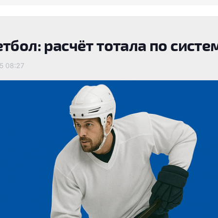
тбол: расчёт тотала по систе
5
08:27