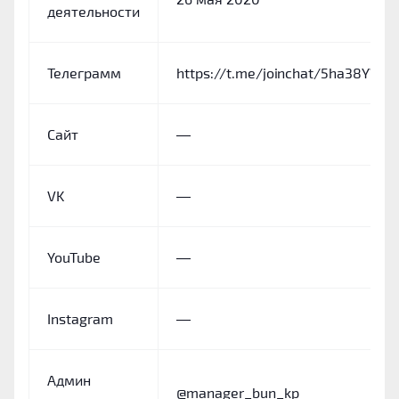
деятельности
Телеграмм
https://t.me/joinchat/5ha38YWt
Сайт
—
VK
—
YouTube
—
Instagram
—
Админ
@manager_bun_kp