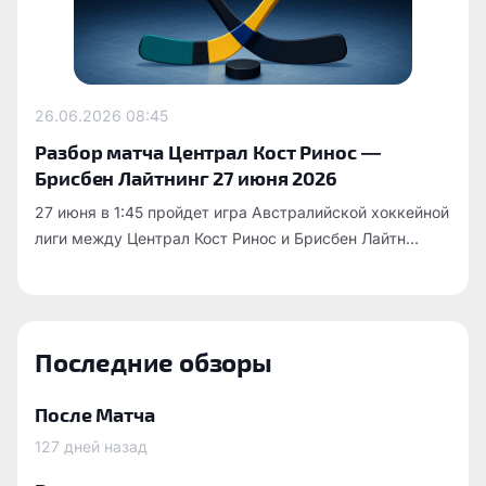
26.06.2026
08:45
Разбор матча Централ Кост Ринос —
Брисбен Лайтнинг 27 июня 2026
27 июня в 1:45 пройдет игра Австралийской хоккейной
лиги между Централ Кост Ринос и Брисбен Лайтн...
Последние обзоры
После Матча
127 дней назад