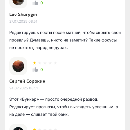
0
Lev Shurygin
27.07.2025
08:51
Редактируешь посты после матчей, чтобы скрыть свои
провалы? Думаешь, никто не заметит? Такие фокусы
не прокатят, народ не дурак.
0
Сергей Сорокин
24.07.2025
08:51
Этот «Бункер» — просто очередной развод.
Редактирует прогнозы, чтобы выглядеть успешным, а
на деле — сливает твой банк.