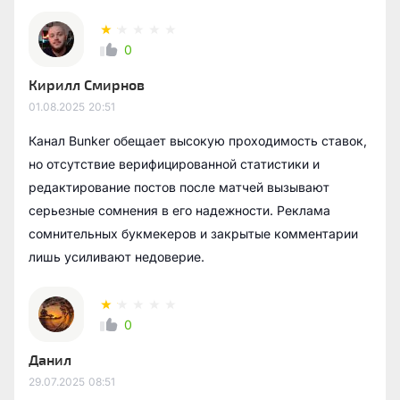
0
Кирилл Смирнов
01.08.2025
20:51
Канал Bunker обещает высокую проходимость ставок,
но отсутствие верифицированной статистики и
редактирование постов после матчей вызывают
серьезные сомнения в его надежности. Реклама
сомнительных букмекеров и закрытые комментарии
лишь усиливают недоверие.
0
Данил
29.07.2025
08:51