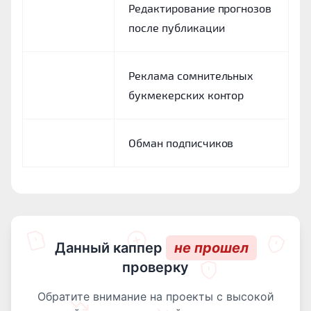
Редактирование прогнозов
после публикации
Реклама сомнительных
букмекерских контор
Обман подписчиков
Данный каппер
не прошел
проверку
Обратите внимание на проекты с высокой