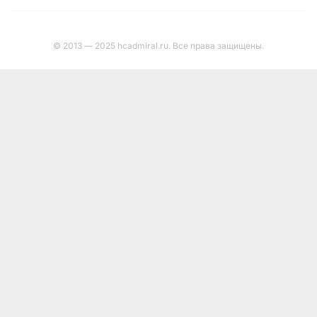
© 2013 — 2025 hcadmiral.ru. Все права защищены.