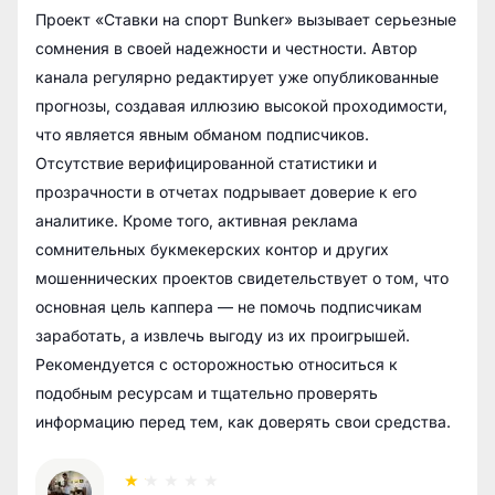
Проект «Ставки на спорт Bunker» вызывает серьезные
сомнения в своей надежности и честности. Автор
канала регулярно редактирует уже опубликованные
прогнозы, создавая иллюзию высокой проходимости,
что является явным обманом подписчиков.
Отсутствие верифицированной статистики и
прозрачности в отчетах подрывает доверие к его
аналитике. Кроме того, активная реклама
сомнительных букмекерских контор и других
мошеннических проектов свидетельствует о том, что
основная цель каппера — не помочь подписчикам
заработать, а извлечь выгоду из их проигрышей.
Рекомендуется с осторожностью относиться к
подобным ресурсам и тщательно проверять
информацию перед тем, как доверять свои средства.