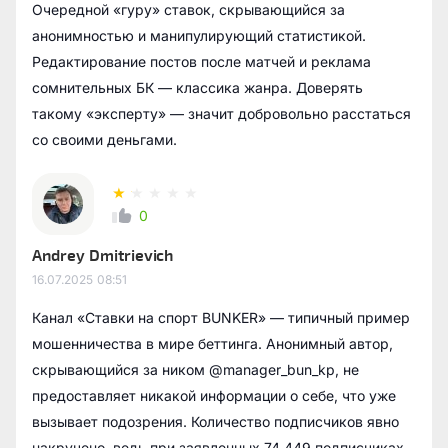
Очередной «гуру» ставок, скрывающийся за
анонимностью и манипулирующий статистикой.
Редактирование постов после матчей и реклама
сомнительных БК — классика жанра. Доверять
такому «эксперту» — значит добровольно расстаться
со своими деньгами.
0
Andrey Dmitrievich
16.07.2025
08:51
Канал «Ставки на спорт BUNKER» — типичный пример
мошенничества в мире беттинга. Анонимный автор,
скрывающийся за ником @manager_bun_kp, не
предоставляет никакой информации о себе, что уже
вызывает подозрения. Количество подписчиков явно
накручено, ведь при заявленных 74 449 подписчиках