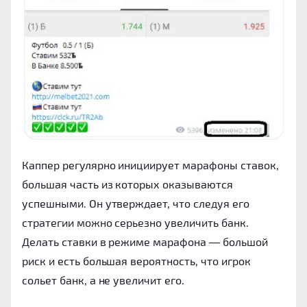
Каппер регулярно инициирует марафоны ставок,
большая часть из которых оказываются
успешными. Он утверждает, что следуя его
стратегии можно серьезно увеличить банк.
Делать ставки в режиме марафона — большой
риск и есть большая вероятность, что игрок
сольет банк, а не увеличит его.