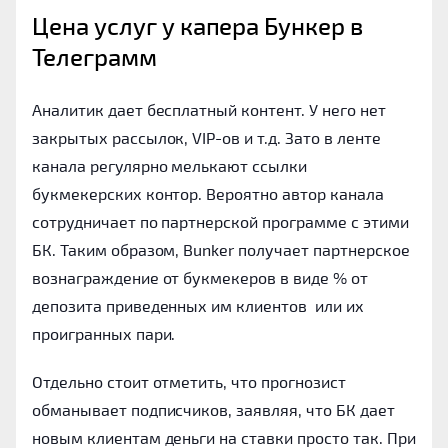
Цена услуг у капера Бункер в 
Телеграмм
Аналитик дает бесплатный контент. У него нет
закрытых рассылок, VIP-ов и т.д. Зато в ленте
канала регулярно мелькают ссылки
букмекерских контор. Вероятно автор канала
сотрудничает по партнерской программе с этими
БК. Таким образом, Bunker получает партнерское
вознаграждение от букмекеров в виде % от
депозита приведенных им клиентов или их
проигранных пари.
Отдельно стоит отметить, что прогнозист
обманывает подписчиков, заявляя, что БК дает
новым клиентам деньги на ставки просто так. При