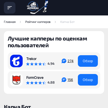
Главная
Рейтинг капперов
Капча Бот
Лучшие капперы по оценкам
пользователей
Trekor
274
Обзор
4.94
FormCrave
156
Обзор
4.88
Капча Бот