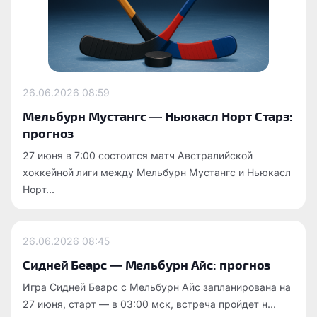
26.06.2026
08:59
Мельбурн Мустангс — Ньюкасл Норт Старз:
прогноз
27 июня в 7:00 состоится матч Австралийской
хоккейной лиги между Мельбурн Мустангс и Ньюкасл
Норт...
26.06.2026
08:45
Сидней Беарс — Мельбурн Айс: прогноз
Игра Сидней Беарс с Мельбурн Айс запланирована на
27 июня, старт — в 03:00 мск, встреча пройдет н...