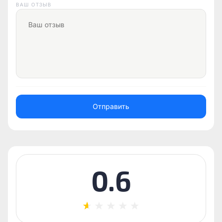
ВАШ ОТЗЫВ
Отправить
0.6