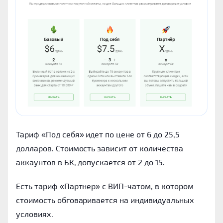
Тариф «Под себя» идет по цене от 6 до 25,5
долларов. Стоимость зависит от количества
аккаунтов в БК, допускается от 2 до 15.
Есть тариф «Партнер» с ВИП-чатом, в котором
стоимость обговаривается на индивидуальных
условиях.