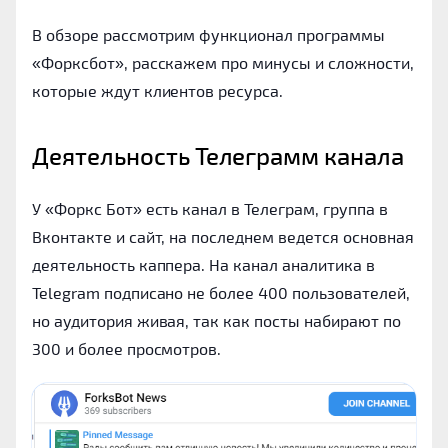
В обзоре рассмотрим функционал программы
«Форксбот», расскажем про минусы и сложности,
которые ждут клиентов ресурса.
Деятельность Телеграмм канала
У «Форкс Бот» есть канал в Телеграм, группа в
Вконтакте и сайт, на последнем ведется основная
деятельность каппера. На канал аналитика в
Telegram подписано не более 400 пользователей,
но аудитория живая, так как посты набирают по
300 и более просмотров.