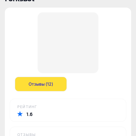
Отзывы (12)
РЕЙТИНГ
1.6
ОТЗЫВЫ