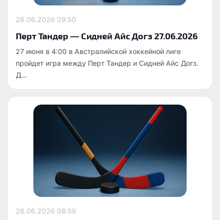
26.06.2026
09:50
Перт Тандер — Сидней Айс Догз 27.06.2026
27 июня в 4:00 в Австралийской хоккейной лиге
пройдет игра между Перт Тандер и Сидней Айс Догз.
Д...
26.06.2026
08:59