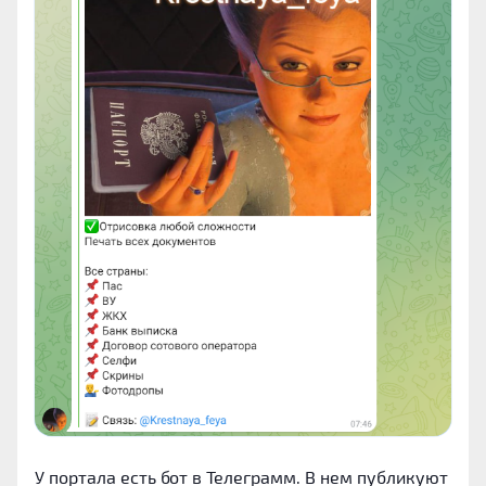
У портала есть бот в Телеграмм. В нем публикуют