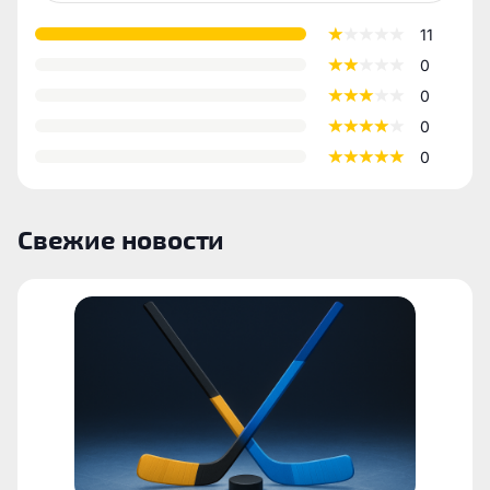
11
0
0
0
0
Свежие новости