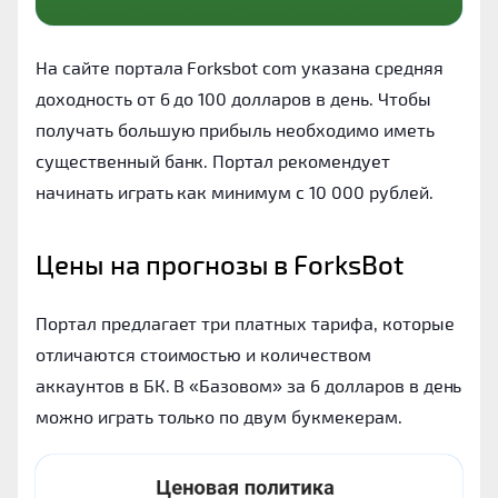
На сайте портала Forksbot com указана средняя
доходность от 6 до 100 долларов в день. Чтобы
получать большую прибыль необходимо иметь
существенный банк. Портал рекомендует
начинать играть как минимум с 10 000 рублей.
Цены на прогнозы в ForksBot
Портал предлагает три платных тарифа, которые
отличаются стоимостью и количеством
аккаунтов в БК. В «Базовом» за 6 долларов в день
можно играть только по двум букмекерам.