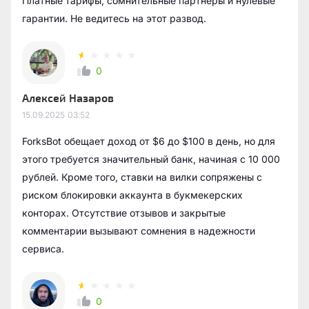
Платные тарифы, сомнительные партнеры и нулевые
гарантии. Не ведитесь на этот развод.
0
Алексей Назаров
15.09.2025
03:52
ForksBot обещает доход от $6 до $100 в день, но для
этого требуется значительный банк, начиная с 10 000
рублей. Кроме того, ставки на вилки сопряжены с
риском блокировки аккаунта в букмекерских
конторах. Отсутствие отзывов и закрытые
комментарии вызывают сомнения в надежности
сервиса.
0