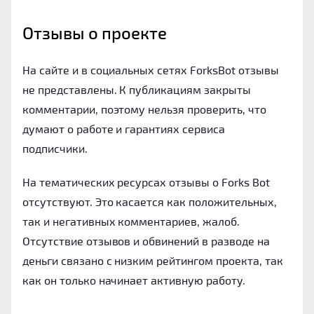
Отзывы о проекте
На сайте и в социальных сетях ForksBot отзывы
не представлены. К публикациям закрыты
комментарии, поэтому нельзя проверить, что
думают о работе и гарантиях сервиса
подписчики.
На тематических ресурсах отзывы о Forks Bot
отсутствуют. Это касается как положительных,
так и негативных комментариев, жалоб.
Отсутствие отзывов и обвинений в разводе на
деньги связано с низким рейтингом проекта, так
как он только начинает активную работу.