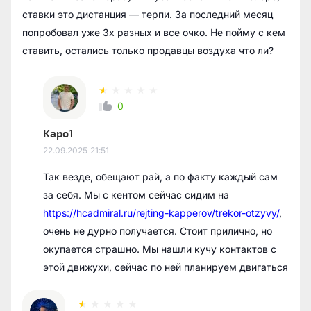
ставки это дистанция — терпи. За последний месяц
попробовал уже 3х разных и все очко. Не пойму с кем
ставить, остались только продавцы воздуха что ли?
0
Kapo1
22.09.2025
21:51
Так везде, обещают рай, а по факту каждый сам
за себя. Мы с кентом сейчас сидим на
https://hcadmiral.ru/rejting-kapperov/trekor-otzyvy/
,
очень не дурно получается. Стоит прилично, но
окупается страшно. Мы нашли кучу контактов с
этой движухи, сейчас по ней планируем двигаться