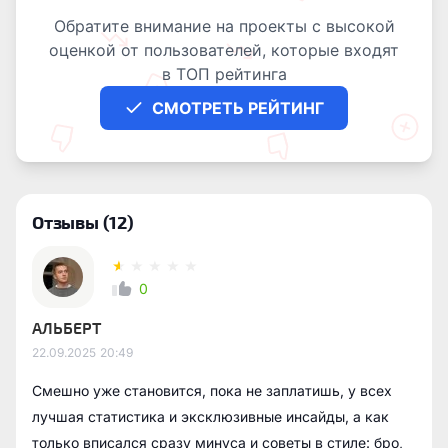
Обратите внимание на проекты с высокой
оценкой от пользователей, которые входят
в ТОП рейтинга
СМОТРЕТЬ РЕЙТИНГ
Отзывы
(12)
0
АЛЬБЕРТ
22.09.2025
20:49
Смешно уже становится, пока не заплатишь, у всех
лучшая статистика и эксклюзивные инсайды, а как
только вписался сразу минуса и советы в стиле: бро,