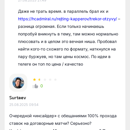
27.08.2025
21:49
Даже не трать время. в параллель брал их и
https://hcadmiral.ru/rejting-kapperov/trekor-otzyvy/
–
разница огромная. Если только начинаешь
попробуй вникнуть в тему, там можно нормально
плюсовать и в целом это вечная ниша. Пробовал
найти кого-то схожего по формату, наткнулся на
пару буржуев, но там цены космос. По идеи в
телеге он топ по цена / качество
0
Surtaev
25.08.2025
09:54
Очередной «инсайдер» с обещаниями 100% прохода
ставок на договорные матчи? Серьезно?