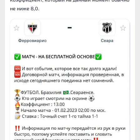
не ниже 8,0.