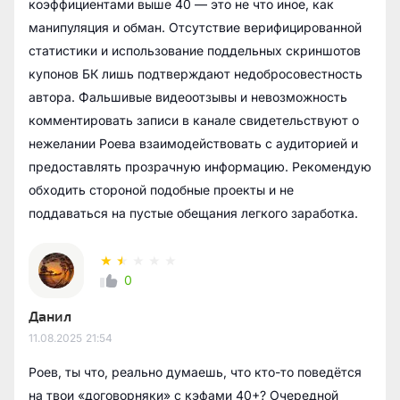
коэффициентами выше 40 — это не что иное, как
манипуляция и обман. Отсутствие верифицированной
статистики и использование поддельных скриншотов
купонов БК лишь подтверждают недобросовестность
автора. Фальшивые видеоотзывы и невозможность
комментировать записи в канале свидетельствуют о
нежелании Роева взаимодействовать с аудиторией и
предоставлять прозрачную информацию. Рекомендую
обходить стороной подобные проекты и не
поддаваться на пустые обещания легкого заработка.
0
Данил
11.08.2025
21:54
Роев, ты что, реально думаешь, что кто-то поведётся
на твои «договорняки» с кэфами 40+? Очередной