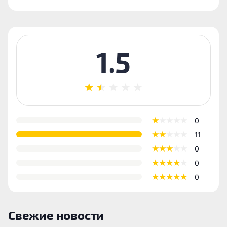
1.5
0
11
0
0
0
Свежие новости