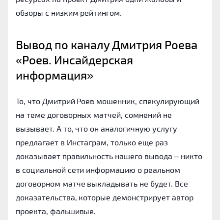
обзоры с низким рейтингом.
Вывод по каналу Дмитрия Роева 
«Роев. Инсайдерская 
информация»
То, что Дмитрий Роев мошенник, спекулирующий
на теме договорных матчей, сомнений не
вызывает. А то, что он аналогичную услугу
предлагает в Инстаграм, только еще раз
доказывает правильность нашего вывода – никто
в социальной сети информацию о реальном
договорном матче выкладывать не будет. Все
доказательства, которые демонстрирует автор
проекта, фальшивые.