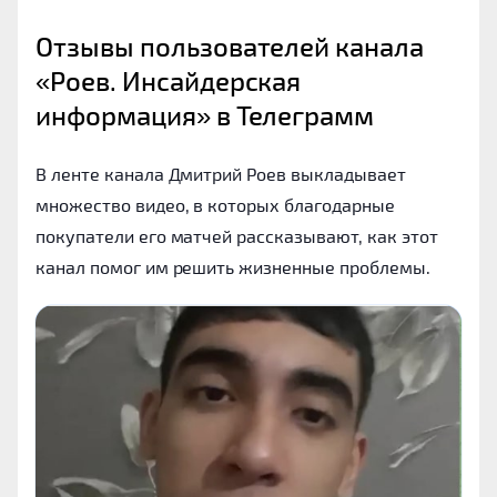
Отзывы пользователей канала 
«Роев. Инсайдерская 
информация» в Телеграмм
В ленте канала Дмитрий Роев выкладывает
множество видео, в которых благодарные
покупатели его матчей рассказывают, как этот
канал помог им решить жизненные проблемы.