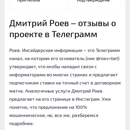
Дмитрий Роев – отзывы о 
проекте в Телеграмм
Роев. Инсайдерская информация – это Телеграмм
канал, на котором его основатель (ник @roev+bet)
утверждает, что якобы наладил связи с
информаторами во многих странах и предлагает
подписчикам ставки на точный счет в договорном
матче. Аналогичные услуги Дмитрий Роев
предлагает на его странице в Инстаграм. Уже
понятно, что предложение на 100%
мошенническое, но, все же, разберемся
подробнее.