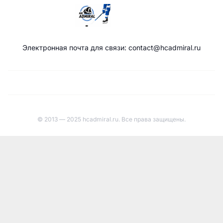
Электронная почта для связи: contact@hcadmiral.ru
© 2013 — 2025 hcadmiral.ru. Все права защищены.