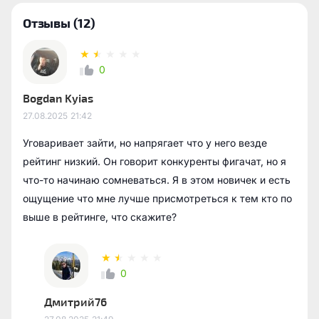
Отзывы
(12)
0
Bogdan Kyias
27.08.2025
21:42
Уговаривает зайти, но напрягает что у него везде
рейтинг низкий. Он говорит конкуренты фигачат, но я
что-то начинаю сомневаться. Я в этом новичек и есть
ощущение что мне лучше присмотреться к тем кто по
выше в рейтинге, что скажите?
0
Дмитрий76