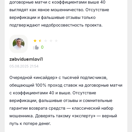
договорные матчи с коэффициентами выше 40
выглядят как явное мошенничество. Отсутствие
верификации и фальшивые отзывы только
подтверждают недобросовестность проекта.
0
zabviduemlovi1
05.08.2025
21:54
Очередной «инсайдер» с тысячей подписчиков,
обещающий 100% проход ставок на договорные матчи
с коэффициентами 40 и выше. Отсутствие
верификации, фальшивые отзывы и сомнительные
гарантии возврата средств — классический набор
мошенника. Доверять такому «эксперту» — верный
путь к потере денег.