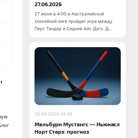
27.06.2026
27 июня в 4:00 в Австралийской
хоккейной лиге пройдет игра между
Перт Тандер и Сидней Айс Догз. Д...
 
26.06.2026
08:59
ную
Мельбурн Мустангс — Ньюкасл
Блог
Норт Старз: прогноз