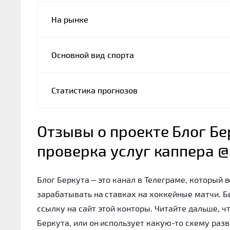
На рынке
Основной вид спорта
Статистика прогнозов
Отзывы о проекте Блог Бе
проверка услуг каппера @
Блог Беркута – это канал в Телеграме, который 
зарабатывать на ставках на хоккейные матчи. Б
ссылку на сайт этой конторы. Читайте дальше, ч
Беркута, или он использует какую-то схему разв