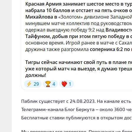
Паблик существует с 24.08.2023. На канале ест
Телеграмм-канала Блог Беркута – около 3600 че
Бесплатные ставки публикуются в открытом до
Мы проверили его авторство. Прогнозист не бер