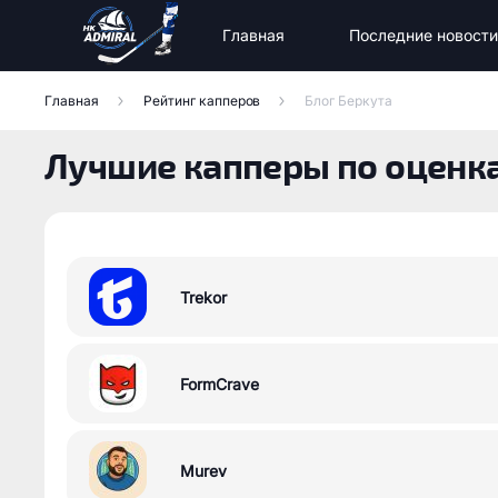
Главная
Последние новости
Новости команды
Новости МХК «Тайфун»
Состав команды Адмирал
Главная
Рейтинг капперов
Блог Беркута
Лучшие капперы по оценк
Trekor
FormCrave
Murev