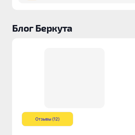
Блог Беркута
Отзывы (12)