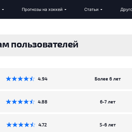
Прогнозы на хоккей
Статьи
Друг
Лучшие стратегии ставок на хоккей
Рейтинг к
Каналы со ставк
Рейтинг 
Рейтинг букмекеров на х
ам пользователей
4.94
Более 6 лет
4.88
6-7 лет
4.72
5-6 лет