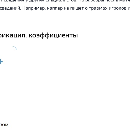
 сведений. Например, каппер не пишет о травмах игроков 
фикация, коэффициенты