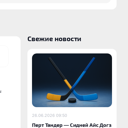
Свежие новости
Ы
26.06.2026
09:50
Перт Тандер — Сидней Айс Догз