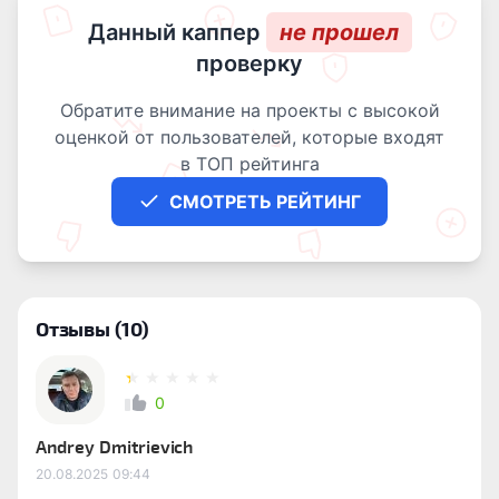
Данный каппер
не прошел
проверку
Обратите внимание на проекты с высокой
оценкой от пользователей, которые входят
в ТОП рейтинга
СМОТРЕТЬ РЕЙТИНГ
Отзывы
(10)
0
Andrey Dmitrievich
20.08.2025
09:44