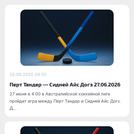
26.06.2026
09:50
Перт Тандер — Сидней Айс Догз 27.06.2026
27 июня в 4:00 в Австралийской хоккейной лиге
пройдет игра между Перт Тандер и Сидней Айс Догз.
Д...