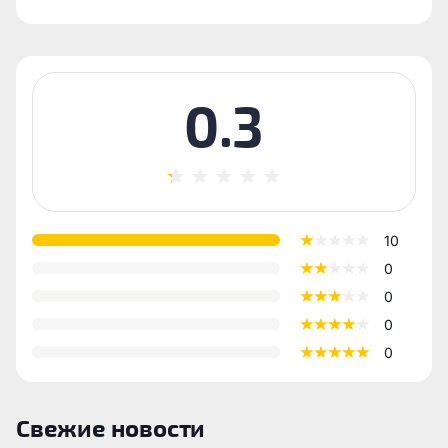
0.3
10
0
0
0
0
Свежие новости