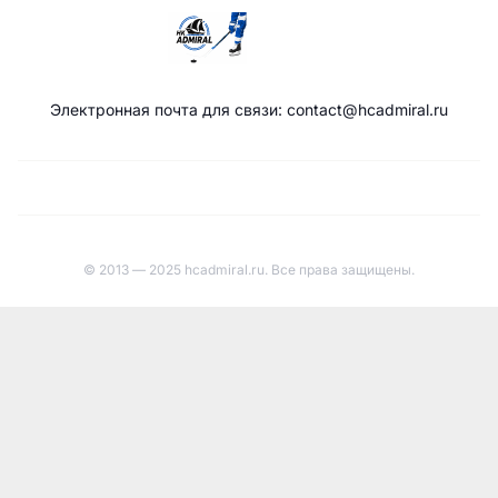
Электронная почта для связи: contact@hcadmiral.ru
© 2013 — 2025 hcadmiral.ru. Все права защищены.