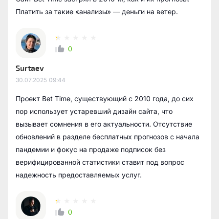
Платить за такие «анализы» — деньги на ветер.
0
Surtaev
30.07.2025
09:44
Проект Bet Time, существующий с 2010 года, до сих
пор использует устаревший дизайн сайта, что
вызывает сомнения в его актуальности. Отсутствие
обновлений в разделе бесплатных прогнозов с начала
пандемии и фокус на продаже подписок без
верифицированной статистики ставит под вопрос
надежность предоставляемых услуг.
0