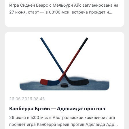
Игра Сидней Беарс с Мельбурн Айс запланирована на
27 июня, старт — в 03:00 мск, встреча пройдет н...
26.06.2026
08:45
Канберра Брэйв — Аделаида: прогноз
26 июня в 5:00 мск в Австралийской хоккейной лиге
пройдёт игра Канберра Брэйв против Аделаида Адр...