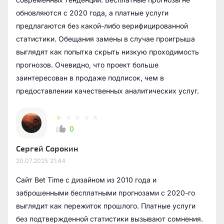
обновляются с 2020 года, а платные услуги
предлагаются без какой-либо верифицированной
статистики. Обещания замены в случае проигрыша
выглядят как попытка скрыть низкую проходимость
прогнозов. Очевидно, что проект больше
заинтересован в продаже подписок, чем в
предоставлении качественных аналитических услуг.
0
Сергей Сорокин
20.07.2025
21:44
Сайт Bet Time с дизайном из 2010 года и
заброшенными бесплатными прогнозами с 2020-го
выглядит как пережиток прошлого. Платные услуги
без подтвержденной статистики вызывают сомнения.