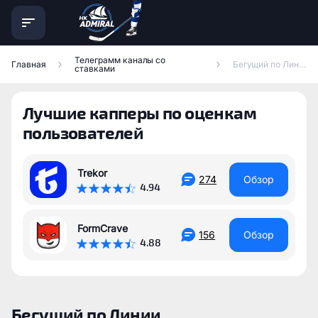
Телеграмм каналы со
Главная
Бегущий по Линии
ставками
Лучшие капперы по оценкам
пользователей
Trekor
274
Обзор
4.94
FormCrave
156
Обзор
4.88
Бегущий по Линии