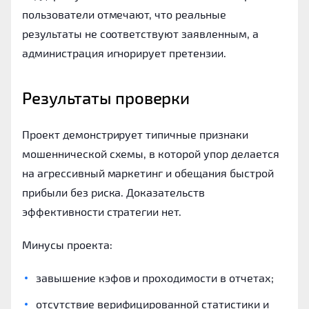
пользователи отмечают, что реальные
результаты не соответствуют заявленным, а
администрация игнорирует претензии.
Результаты проверки
Проект демонстрирует типичные признаки
мошеннической схемы, в которой упор делается
на агрессивный маркетинг и обещания быстрой
прибыли без риска. Доказательств
эффективности стратегии нет.
Минусы проекта:
завышение кэфов и проходимости в отчетах;
отсутствие верифицированной статистики и