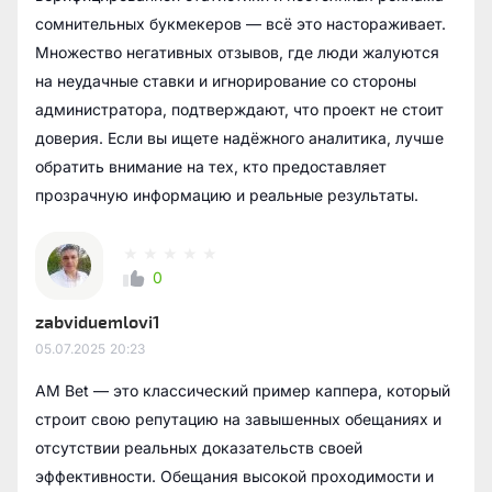
сомнительных букмекеров — всё это настораживает.
Множество негативных отзывов, где люди жалуются
на неудачные ставки и игнорирование со стороны
администратора, подтверждают, что проект не стоит
доверия. Если вы ищете надёжного аналитика, лучше
обратить внимание на тех, кто предоставляет
прозрачную информацию и реальные результаты.
0
zabviduemlovi1
05.07.2025
20:23
AM Bet — это классический пример каппера, который
строит свою репутацию на завышенных обещаниях и
отсутствии реальных доказательств своей
эффективности. Обещания высокой проходимости и