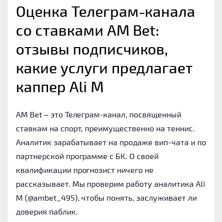
Оценка Телеграм-канала 
со ставками AM Bet: 
отзывы подписчиков, 
какие услуги предлагает 
каппер Ali M
AM Bet – это Телеграм-канал, посвященный
ставкам на спорт, преимущественно на теннис.
Аналитик зарабатывает на продаже вип-чата и по
партнерской программе с БК. О своей
квалификации прогнозист ничего не
рассказывает. Мы проверим работу аналитика Ali
M (@ambet_495), чтобы понять, заслуживает ли
доверия паблик.