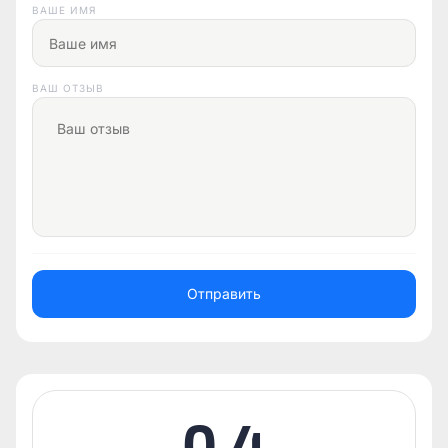
ВАШЕ ИМЯ
ВАШ ОТЗЫВ
Отправить
0.4