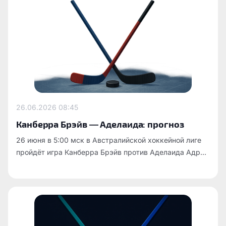
26.06.2026
08:45
Канберра Брэйв — Аделаида: прогноз
26 июня в 5:00 мск в Австралийской хоккейной лиге
пройдёт игра Канберра Брэйв против Аделаида Адр...