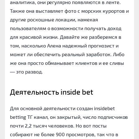
аналитика, они регулярно появляются в ленте.
Также она выставляет фото с морских курортов и
другие роскошные локации, намекая
пользователям о возможности получать доход
для красивой жизни. Давайте же разберемся в
том, насколько Алена надежный прогнозист и
может ли обеспечить реальный заработок. Либо
же она просто обманывает клиентов и ее сливы
— это развод.
Деятельность inside bet
Для основной деятельности создан insidebet
betting ТГ канал, он закрытый, число подписчиков
почти 2,2 тысяч человеков. Но вот посты
собирают не более 900 просмотров, так что в