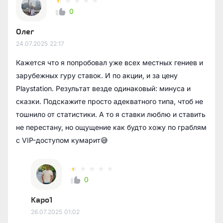
0
Олег
24.07.2025
22:17
Кажется что я попробовал уже всех местных гениев и
зарубежных гуру ставок. И по акции, и за цену
Playstation. Результат везде одинаковый: минуса и
сказки. Подскажите просто адекватного типа, чтоб не
тошнило от статистики. А то я ставки люблю и ставить
не перестану, но ощущение как будто хожу по граблям
с VIP-доступом кумарит😅
0
Kapo1
26.07.2025
01:02