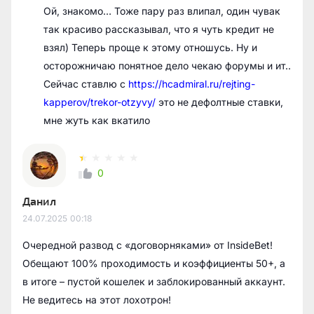
Ой, знакомо… Тоже пару раз влипал, один чувак
так красиво рассказывал, что я чуть кредит не
взял) Теперь проще к этому отношусь. Ну и
осторожничаю понятное дело чекаю форумы и ит..
Сейчас ставлю с
https://hcadmiral.ru/rejting-
kapperov/trekor-otzyvy/
это не дефолтные ставки,
мне жуть как вкатило
0
Данил
24.07.2025
00:18
Очередной развод с «договорняками» от InsideBet!
Обещают 100% проходимость и коэффициенты 50+, а
в итоге – пустой кошелек и заблокированный аккаунт.
Не ведитесь на этот лохотрон!