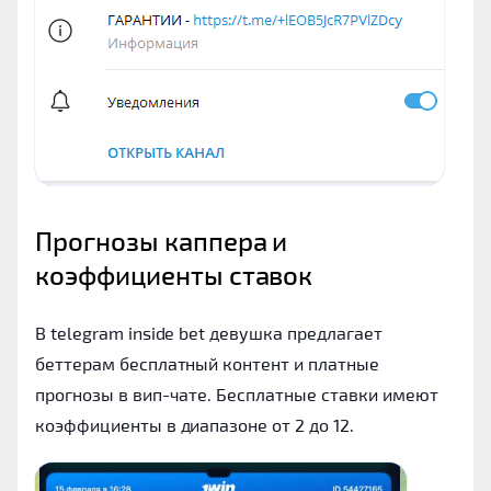
Прогнозы каппера и 
коэффициенты ставок
В telegram inside bet девушка предлагает
беттерам бесплатный контент и платные
прогнозы в вип-чате. Бесплатные ставки имеют
коэффициенты в диапазоне от 2 до 12.