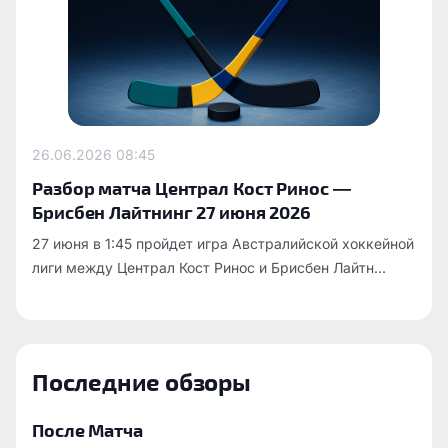
26.06.2026
08:45
Разбор матча Централ Кост Ринос —
Брисбен Лайтнинг 27 июня 2026
27 июня в 1:45 пройдет игра Австралийской хоккейной
лиги между Централ Кост Ринос и Брисбен Лайтн...
Последние обзоры
После Матча