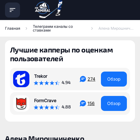
Телеграмм каналы со
Главная
Алена Мирошниченко
ставками
Лучшие капперы по оценкам
пользователей
Trekor
274
Обзор
4.94
FormCrave
156
Обзор
4.88
Алена Мирошниченко