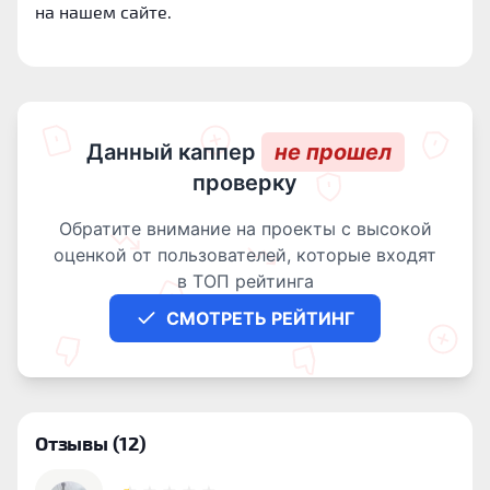
на нашем сайте.
Данный каппер
не прошел
проверку
Обратите внимание на проекты с высокой
оценкой от пользователей, которые входят
в ТОП рейтинга
СМОТРЕТЬ РЕЙТИНГ
Отзывы
(12)