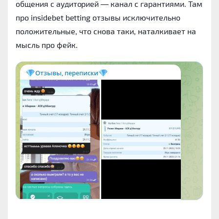
общения с аудиторией — канал с гарантиями. Там
про insidebet betting отзывы исключительно
положительные, что снова таки, наталкивает на
мысль про фейк.