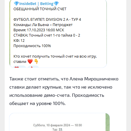
Также стоит отметить, что Алена Мирошниченко
ставки делает крупные, так что не исключено
использование демо-счета. Проходимость
обещает на уровне 100%.