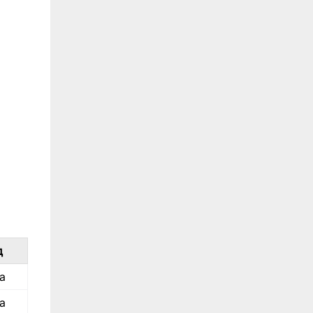
д
а
а