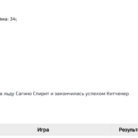
ма: 34;
на льду Сагино Спирит и закончилась успехом Китченер
Игра
Результ