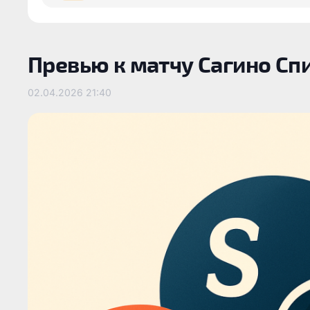
Превью к матчу Сагино Сп
02.04.2026
21:40