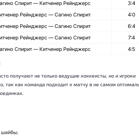
агино Спирит — Китченер Рейнджерс
3:4
итченер Рейнджерс — Сагино Спирит
4:0
итченер Рейнджерс — Сагино Спирит
6:4
итченер Рейнджерс — Сагино Спирит
7:4
агино Спирит — Китченер Рейнджерс
4:5
ы
асто получают не только ведущие хоккеисты, но и игроки
мо, так как команда подходит к матчу в не самом оптимал
поединках.
1 шайбы;