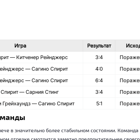
Игра
Результат
Исхо
ирит — Китченер Рейнджерс
3:4
Пораже
Рейнджерс — Сагино Спирит
4:0
Пораже
Рейнджерс — Сагино Спирит
6:4
Пораже
 Спирит — Сарния Стинг
3:4
Пораже
 Грейхаундз — Сагино Спирит
5:1
Пораже
оманды
ече в значительно более стабильном состоянии. Команда
нном отрезке смотрится заметно предпочтительнее своего