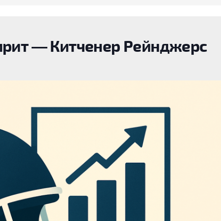
ирит — Китченер Рейнджерс