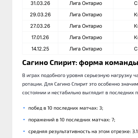
31.03.26
Лига Онтарио
С
29.03.26
Лига Онтарио
К
27.03.26
Лига Онтарио
К
17.01.26
Лига Онтарио
К
14.12.25
Лига Онтарио
С
Сагино Спирит: форма команд
В играх подобного уровня серьезную нагрузку ч
ротации. Для Сагино Спирит это особенно значи
состоянии и нестабильно выглядит в последних 
побед в 10 последних матчах: 3;
поражений в 10 последних матчах: 7;
средняя результативность на этом отрезке: 3.