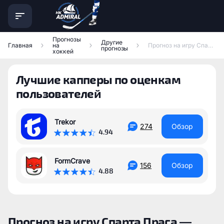
Прогнозы
Другие
Главная
на
Прогноз на игру Спарта Прага — Динамо Пардубице 7 апреля 2026 года
прогнозы
хоккей
Лучшие капперы по оценкам
пользователей
Trekor
274
Обзор
4.94
FormCrave
156
Обзор
4.88
Прогноз на игру Спарта Прага —