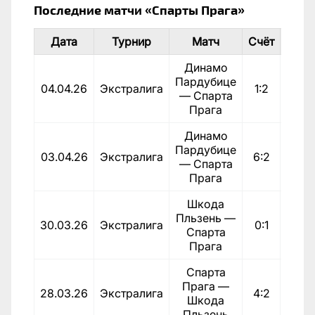
Последние матчи «Спарты Прага»
Дата
Турнир
Матч
Счёт
И
Динамо
Пардубице
04.04.26
Экстралига
1:2
По
— Спарта
Прага
Динамо
Пардубице
03.04.26
Экстралига
6:2
Пора
— Спарта
Прага
Шкода
Пльзень —
30.03.26
Экстралига
0:1
По
Спарта
Прага
Спарта
Прага —
28.03.26
Экстралига
4:2
По
Шкода
Пльзень