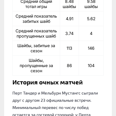
Средний общий
8.48
9.58
тотал игры
шайбы
шайбы
Средний показатель
4.91
5.62
забитых шайб
Средний показатель
3.74
4
пропущенных шайб
Шайбы, забитые за
113
146
сезон
Шайбы,
пропущенные за
86
104
сезон
История очных матчей
Перт Тандер и Мельбурн Мустангс сыграли
друг с другом 23 официальные встречи.
Минимальный перевес по числу побед
остается за гостевой стороной: у Перта