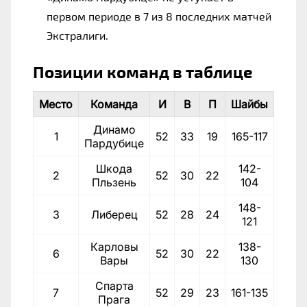
первом периоде в 7 из 8 последних матчей
Экстралиги.
Позиции команд в таблице
Место
Команда
И
В
П
Шайбы
Очки
Динамо
1
52
33
19
165-117
99
Пардубице
Шкода
142-
2
52
30
22
93
Пльзень
104
148-
3
Либерец
52
28
24
91
121
Карловы
138-
6
52
30
22
87
Вары
130
Спарта
7
52
29
23
161-135
86
Прага