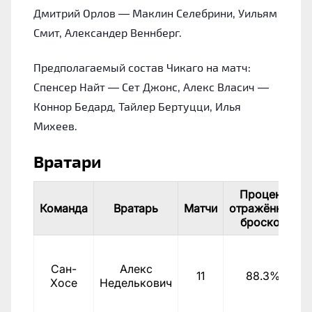
Дмитрий Орлов — Маклин Селебрини, Уильям
Смит, Александер Веннберг.
Предполагаемый состав Чикаго на матч:
Спенсер Найт — Сет Джонс, Алекс Власич —
Коннор Бедард, Тайлер Бертуцци, Илья
Михеев.
Вратари
Процент
Команда
Вратарь
Матчи
отражённых
бросков
Сан-
Алекс
11
88.3%
Хосе
Неделькович