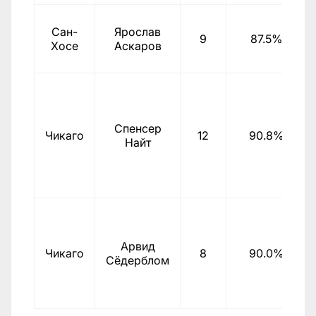
Сан-
Ярослав
9
87.5%
Хосе
Аскаров
Спенсер
Чикаго
12
90.8%
Найт
Арвид
Чикаго
8
90.0%
Сёдерблом