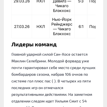
29.03.26
НХЛ
Девилз —
5:3
Поражен
Чикаго
Блэкхокс
Нью-Йорк
Рейнджерс
27.03.26
НХЛ
6:1
Поражен
— Чикаго
Блэкхокс
Лидеры команд
Главной ударной силой Сан-Хосе остается
Маклин Селебрини. Молодой форвард уже
почти гарантировал себе место среди лучших
бомбардиров сезона, набрав 106 очков по
системе гол плюс пас ( ). В четырех из пяти
последних игр он отмечался
результативными действиями. На заметном
отдалении следом идет Уильям Смит с 54