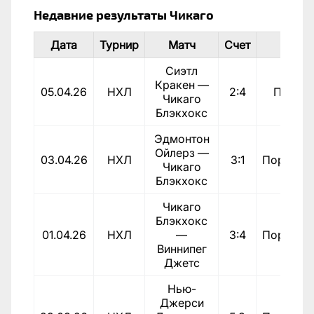
Недавние результаты Чикаго
Дата
Турнир
Матч
Счет
Итог
Сиэтл
Кракен —
05.04.26
НХЛ
2:4
Побед
Чикаго
Блэкхокс
Эдмонтон
Ойлерз —
03.04.26
НХЛ
3:1
Поражен
Чикаго
Блэкхокс
Чикаго
Блэкхокс
01.04.26
НХЛ
—
3:4
Поражен
Виннипег
Джетс
Нью-
Джерси