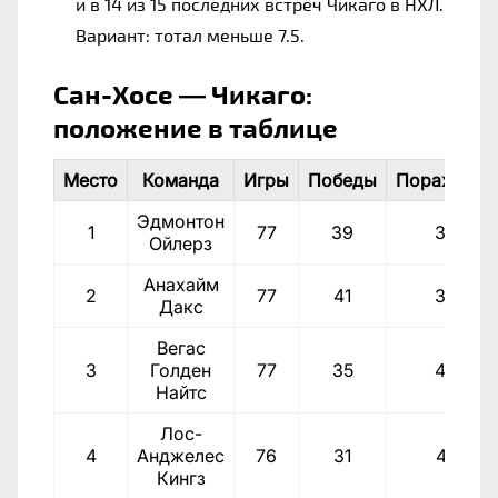
и в 14 из 15 последних встреч Чикаго в НХЛ.
Вариант: тотал меньше 7.5.
Сан-Хосе — Чикаго:
положение в таблице
Место
Команда
Игры
Победы
Поражения
Эдмонтон
1
77
39
38
Ойлерз
Анахайм
2
77
41
36
Дакс
Вегас
3
Голден
77
35
42
Найтс
Лос-
4
Анджелес
76
31
45
Кингз