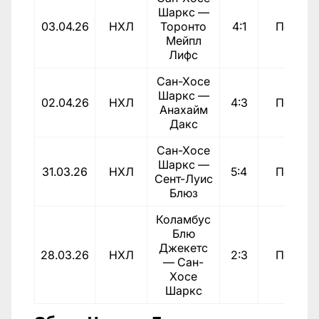
Шаркс —
03.04.26
НХЛ
Торонто
4:1
Победа
Мейпл
Лифс
Сан-Хосе
Шаркс —
02.04.26
НХЛ
4:3
Победа
Анахайм
Дакс
Сан-Хосе
Шаркс —
31.03.26
НХЛ
5:4
Победа
Сент-Луис
Блюз
Коламбус
Блю
Джекетс
28.03.26
НХЛ
2:3
Победа
— Сан-
Хосе
Шаркс