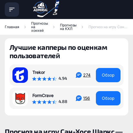
Прогнозы
Прогнозы
Главная
на
Прогноз на игру Сан-Хосе Шаркс — Чикаго Блэкхокс
на КХЛ
хоккей
Лучшие капперы по оценкам
пользователей
Trekor
274
Обзор
4.94
FormCrave
156
Обзор
4.88
Прогноз на игру Сан-Хосе Шаркс —