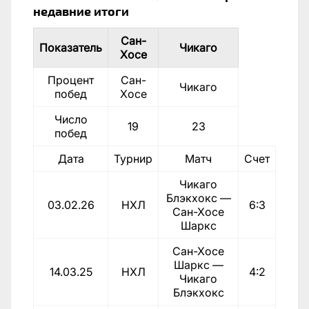
недавние итоги
Сан-
Показатель
Чикаго
Хосе
Процент
Сан-
Чикаго
побед
Хосе
Число
19
23
побед
Дата
Турнир
Матч
Счет
Чикаго
Блэкхокс —
03.02.26
НХЛ
6:3
Сан-Хосе
Шаркс
Сан-Хосе
Шаркс —
14.03.25
НХЛ
4:2
Чикаго
Блэкхокс