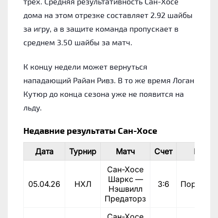
трех. Средняя результативность Сан-Хосе
дома на этом отрезке составляет 2.92 шайбы
за игру, а в защите команда пропускает в
среднем 3.50 шайбы за матч.
К концу недели может вернуться
нападающий Райан Ривз. В то же время Логан
Кутюр до конца сезона уже не появится на
льду.
Недавние результаты Сан-Хосе
Дата
Турнир
Матч
Счет
Итог
Сан-Хосе
Шаркс —
05.04.26
НХЛ
3:6
Поражен
Нэшвилл
Предаторз
Сан-Хосе