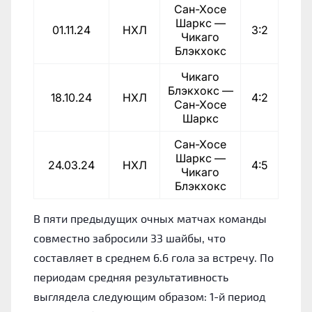
Сан-Хосе
Шаркс —
01.11.24
НХЛ
3:2
Чикаго
Блэкхокс
Чикаго
Блэкхокс —
18.10.24
НХЛ
4:2
Сан-Хосе
Шаркс
Сан-Хосе
Шаркс —
24.03.24
НХЛ
4:5
Чикаго
Блэкхокс
В пяти предыдущих очных матчах команды
совместно забросили 33 шайбы, что
составляет в среднем 6.6 гола за встречу. По
периодам средняя результативность
выглядела следующим образом: 1-й период