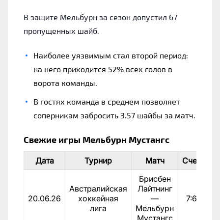
В защите Мельбурн за сезон допустил 67
пропущенных шайб.
Наиболее уязвимым стал второй период:
на него приходится 52% всех голов в
ворота команды.
В гостях команда в среднем позволяет
соперникам забросить 3.57 шайбы за матч.
Свежие игры Мельбурн Мустангс
Дата
Турнир
Матч
Счет
Пе
Брисбен
Австралийская
Лайтнинг
3:
20.06.26
хоккейная
—
7:6
лига
Мельбурн
Мустангс