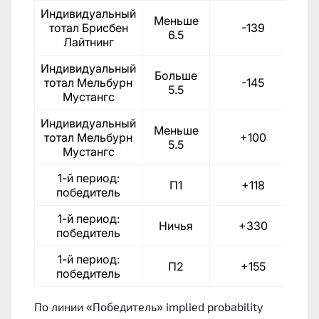
Индивидуальный
Меньше
тотал Брисбен
-139
6.5
Лайтнинг
Индивидуальный
Больше
тотал Мельбурн
-145
5.5
Мустангс
Индивидуальный
Меньше
тотал Мельбурн
+100
5.5
Мустангс
1-й период:
П1
+118
победитель
1-й период:
Ничья
+330
победитель
1-й период:
П2
+155
победитель
По линии «Победитель» implied probability