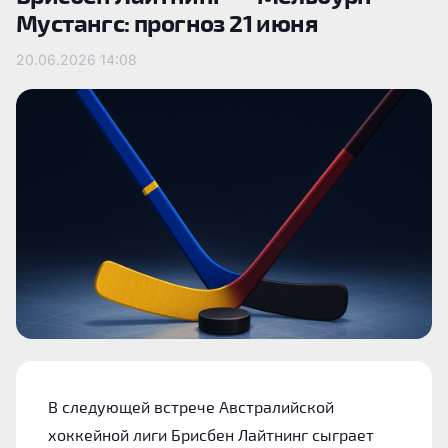
Мустангс: прогноз 21 июня
20.06.2026
14:08
В следующей встрече Австралийской
хоккейной лиги Брисбен Лайтнинг сыграет