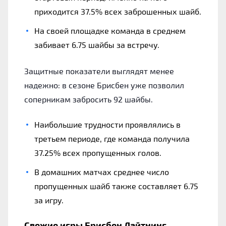
приходится 37.5% всех заброшенных шайб.
На своей площадке команда в среднем
забивает 6.75 шайбы за встречу.
Защитные показатели выглядят менее
надежно: в сезоне Брисбен уже позволил
соперникам забросить 92 шайбы.
Наибольшие трудности проявлялись в
третьем периоде, где команда получила
37.25% всех пропущенных голов.
В домашних матчах среднее число
пропущенных шайб также составляет 6.75
за игру.
Свежие игры Брисбен Лайтнинг