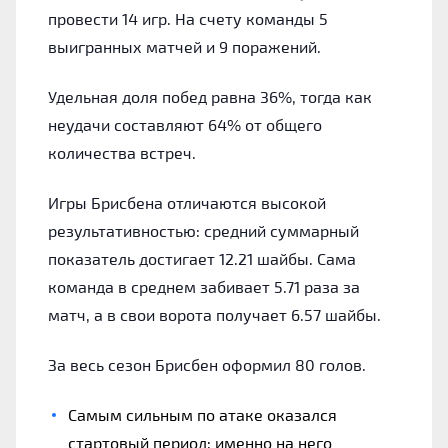
провести 14 игр. На счету команды 5
выигранных матчей и 9 поражений.
Удельная доля побед равна 36%, тогда как
неудачи составляют 64% от общего
количества встреч.
Игры Брисбена отличаются высокой
результативностью: средний суммарный
показатель достигает 12.21 шайбы. Сама
команда в среднем забивает 5.71 раза за
матч, а в свои ворота получает 6.57 шайбы.
За весь сезон Брисбен оформил 80 голов.
Самым сильным по атаке оказался
стартовый период: именно на него