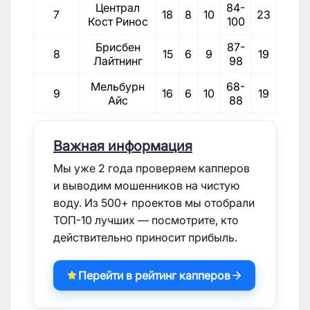
Централ
84-
7
18
8
10
23
Кост Ринос
100
Брисбен
87-
8
15
6
9
19
Лайтнинг
98
Мельбурн
68-
9
16
6
10
19
Айс
88
Важная информация
Мы уже 2 года проверяем капперов
и выводим мошенников на чистую
воду. Из 500+ проектов мы отобрали
ТОП-10 лучших — посмотрите, кто
действительно приносит прибыль.
Перейти в рейтинг капперов