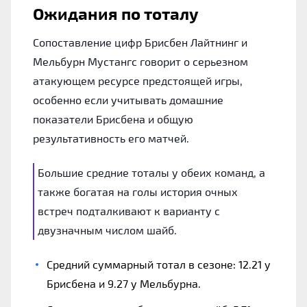
Ожидания по тоталу
Сопоставление цифр Брисбен Лайтнинг и
Мельбурн Мустангс говорит о серьезном
атакующем ресурсе предстоящей игры,
особенно если учитывать домашние
показатели Брисбена и общую
результативность его матчей.
Большие средние тоталы у обеих команд, а
также богатая на голы история очных
встреч подталкивают к варианту с
двузначным числом шайб.
Средний суммарный тотал в сезоне: 12.21 у
Брисбена и 9.27 у Мельбурна.